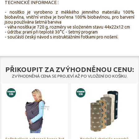
TECHNICKÉ INFORMACE :
- nosítko je vyrobeno z měkkého jemného materiálu 100%
biobavlna, vnitřní vrstva je tvořena 100% biobavlnou, pro barvení
jsou používána šetrná barviva
- váha nosítka je 720 g, rozměry ve složeném stavu 44x22x12 cm
- údržba: praní při teplotě 30°C - šetrný program
- součástí český návod s instruktážními fotkami pro nošení.
PŘIKOUPIT ZA ZVÝHODNĚNOU CENU:
ZVÝHODNĚNÁ CENA SE PROJEVÍ AŽ PO VLOŽENÍ DO KOŠÍKU.
Softshellová ochranná kapsa 3v1
Bavlněné chrániče popruhů