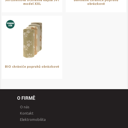
model XXL
obrázkové
BIO chrániče popruhů obrázkové
O FIRMĚ
O nás
Kontakt
Elektromobilita