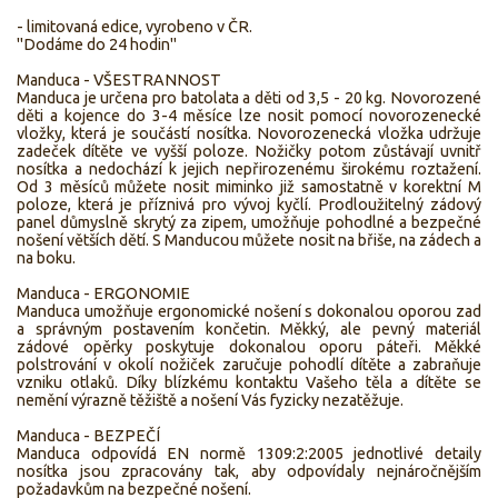
- limitovaná edice, vyrobeno v ČR.
"Dodáme do 24 hodin"
Manduca - VŠESTRANNOST
Manduca je určena pro batolata a děti od 3,5 - 20 kg. Novorozené
děti a kojence do 3-4 měsíce lze nosit pomocí novorozenecké
vložky, která je součástí nosítka. Novorozenecká vložka udržuje
zadeček dítěte ve vyšší poloze. Nožičky potom zůstávají uvnitř
nosítka a nedochází k jejich nepřirozenému širokému roztažení.
Od 3 měsíců můžete nosit miminko již samostatně v korektní M
poloze, která je příznivá pro vývoj kyčlí. Prodloužitelný zádový
panel důmyslně skrytý za zipem, umožňuje pohodlné a bezpečné
nošení větších dětí. S Manducou můžete nosit na břiše, na zádech a
na boku.
Manduca - ERGONOMIE
Manduca umožňuje ergonomické nošení s dokonalou oporou zad
a správným postavením končetin. Měkký, ale pevný materiál
zádové opěrky poskytuje dokonalou oporu páteři. Měkké
polstrování v okolí nožiček zaručuje pohodlí dítěte a zabraňuje
vzniku otlaků. Díky blízkému kontaktu Vašeho těla a dítěte se
nemění výrazně těžiště a nošení Vás fyzicky nezatěžuje.
Manduca - BEZPEČÍ
Manduca odpovídá EN normě 1309:2:2005 jednotlivé detaily
nosítka jsou zpracovány tak, aby odpovídaly nejnáročnějším
požadavkům na bezpečné nošení.