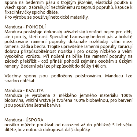
Spona na bederním pásu s trojitým jištěním, elastická poutka u
všech spon, zabraňující nechtěnému rozepnutí popruhů, kapuce k
fixaci hlavičky spícího dítěte.
Pro výrobu se používají netoxické materiály.
Manduca - POHODLÍ
Manduca poskytuje dokonalý uživatelský komfort nejen pro děti,
ale i pro ty, kteří nosí. Speciálně tvarovaný bederní pás a bohatě
polstrované ramenní popruhy dokonale rozkládají váhu mezi
ramena, záda a bedra. Trojitě upravitelné ramenní popruhy zaručují
dobrou přizpůsobitelnost nosítka i pro osoby nízkého a velmi
vysokého vzrůstu. Při nošení na břiše lze ramenní popruhy na
zádech překřížit - což přináší pohodlí zejména osobám s úzkými
rameny. Bederní pás lze přizpůsobit do délky 140 cm.
Všechny spony jsou podloženy polstrováním. Manducu lze
snadno oblékat.
Manduca - KVALITA
Manduca je vyrobena z měkkého jemného materiálu 100%
biobavlna, vnitřní vrstva je tvořena 100% biobavlnou, pro barvení
jsou používána šetrná barviva.
Manduca - ÚSPORA
nosítko můžete používat od narození až do přibližně 5 let věku
dítěte, bez nutnosti dokupovat další doplňky