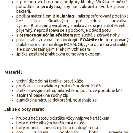
s plochou vložkou bez podpory klenby. Vložka je
měkká,
pohodlná a
prodyšná
, aby se zabránilo tvorbě plísní a
bakterií.
podšitá materiálem
BioLinning
- mikroperforovaná podšívka
bez látek škodlivých pro zdraví. Inovativní
systém BioLinning vyrobený z mikrovlákna je na dotek velmi
příjemný, neprošlapává se a podporuje odvod potu.
s
termoregulačním efektem
pro suché a zdravé nohy!
pata stabilizovaná technologií
FOAMtech
: integrovaný
stabilizátor s technologií FOAM. Obvyklá ochrana a stabilita,
ale s univerzálnějším a lehčím vzhledem
špička zesílená praktickým gumovým okopem.
Materiál
vrchní díl: odolná textilie, pravá kůže
podšívka: mikrovlákno pocitově podobné kůži
stélka: nevyjímatelná, mikrovlákno pocitově podobné kůži
zapínání: pásek na suchý zip
gumička na nártu je dekorační, neutahuje se
Jak se o boty starat
hrubou nečistotu očistěte vždy nejprve kartáčkem
boty otřete vlhkým hadříkem a osušte
boty neperte a nesušte přímo u zdrojů tepla
pro zvýšení odolnosti boty pravidelně