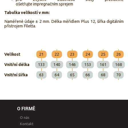
ošetřujte impregnačním sprejem
Tabulka velikostí v mm:
Naměřené údaje ± 2 mm. Délka měřidlem Plus 12, šířka digitálním
přístrojem Filetta.
Velikost
21
22
23
24
25
26
Vnitřní délka
133
140
146
153
161
168
Vnitřní šířka
63
64
65
66
68
70
O FIRMĚ
O nás
Kontakt