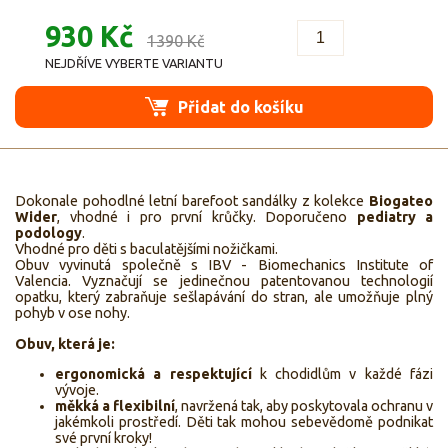
930 Kč
1390 Kč
NEJDŘÍVE VYBERTE VARIANTU
Přidat do košíku
Dokonale pohodlné letní barefoot sandálky z kolekce
Biogateo
Wider
, vhodné i pro první krůčky. Doporučeno
pediatry a
podology
.
Vhodné pro děti s baculatějšími nožičkami.
Obuv vyvinutá společně s IBV - Biomechanics Institute of
Valencia. Vyznačují se jedinečnou patentovanou technologií
opatku, který zabraňuje sešlapávání do stran, ale umožňuje plný
pohyb v ose nohy.
Obuv, která je:
ergonomická a respektující
k chodidlům v každé fázi
vývoje.
měkká a flexibilní
, navržená tak, aby poskytovala ochranu v
jakémkoli prostředí. Děti tak mohou sebevědomě podnikat
své první kroky!