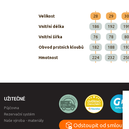
Velikost
28
29
30
Vnitřní délka
186
192
19
Vnitřní šířka
76
78
80
Obvod prstních kloubů
182
188
19
Hmotnost
224
232
25
UŽITEČNÉ
Půjčovna
Rezervační systém
Naše výroba - materiály
Odstoupit od smlouvy