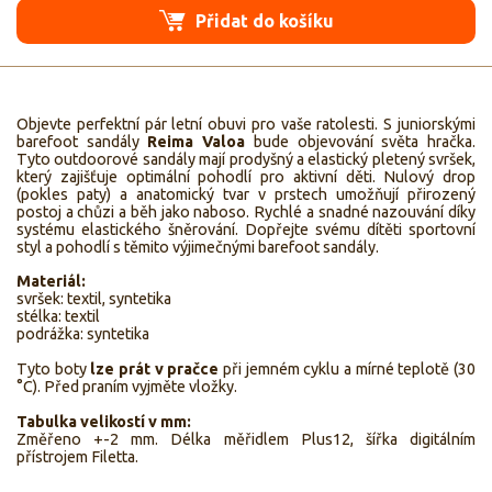
Přidat do košíku
Objevte perfektní pár letní obuvi pro vaše ratolesti. S juniorskými
barefoot sandály
Reima Valoa
bude objevování světa hračka.
Tyto outdoorové sandály mají prodyšný a elastický pletený svršek,
který zajišťuje optimální pohodlí pro aktivní děti. Nulový drop
(pokles paty) a anatomický tvar v prstech umožňují přirozený
postoj a chůzi a běh jako naboso. Rychlé a snadné nazouvání díky
systému elastického šněrování. Dopřejte svému dítěti sportovní
styl a pohodlí s těmito výjimečnými barefoot sandály.
Materiál:
svršek: textil, syntetika
stélka: textil
podrážka: syntetika
Tyto boty
lze prát v pračce
při jemném cyklu a mírné teplotě (30
°C).
Před praním vyjměte vložky.
Tabulka velikostí v mm:
Změřeno +-2 mm. Délka měřidlem Plus12, šířka digitálním
přístrojem Filetta.