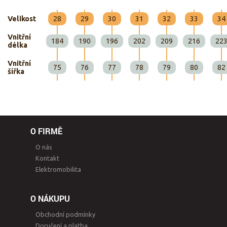
Velikost
28
29
30
31
32
33
34
Vnitřní
184
190
196
202
209
216
22
délka
Vnitřní
75
76
77
78
79
80
82
šířka
O FIRMĚ
O nás
Kontakt
Elektromobilita
O NÁKUPU
Obchodní podmínky
Doručení a platba