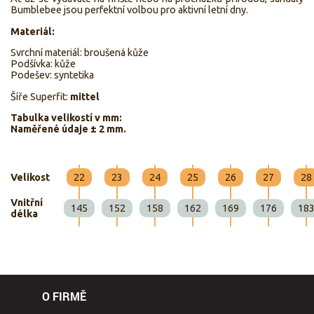
Bumblebee jsou perfektní volbou pro aktivní letní dny.
Materiál:
Svrchní materiál: broušená kůže
Podšívka: kůže
Podešev: syntetika
Šíře Superfit:
mittel
Tabulka velikostí v mm:
Naměřené údaje ± 2 mm.
Velikost
22
23
24
25
26
27
28
Vnitřní
145
152
158
162
169
176
18
délka
O FIRMĚ