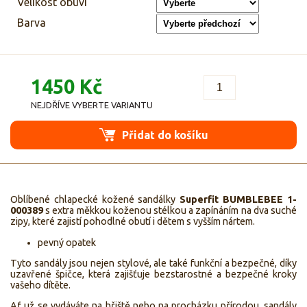
Velikost obuvi
Barva
1450 Kč
NEJDŘÍVE VYBERTE VARIANTU
Přidat do košíku
Oblíbené chlapecké kožené sandálky
Superfit BUMBLEBEE 1-
00038
9
s extra měkkou koženou stélkou a zapínáním na dva suché
zipy, které zajistí pohodlné obutí i dětem s vyšším nártem.
pevný opatek
Tyto sandály jsou nejen stylové, ale také funkční a bezpečné, díky
uzavřené špičce, která zajišťuje bezstarostné a bezpečné kroky
vašeho dítěte.
Ať už se vydáváte na hřiště nebo na procházku přírodou, sandály