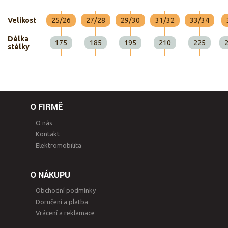
Velikost
25/26
27/28
29/30
31/32
33/34
Délka
175
185
195
210
225
stélky
O FIRMĚ
O nás
Kontakt
Elektromobilita
O NÁKUPU
Obchodní podmínky
Doručení a platba
Vrácení a reklamace