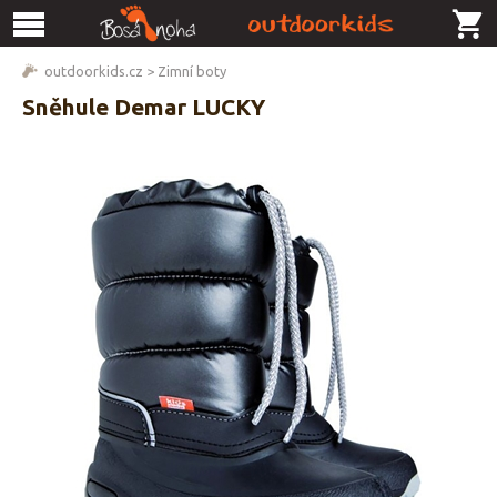
outdoorkids.cz
>
Zimní boty
Sněhule Demar LUCKY