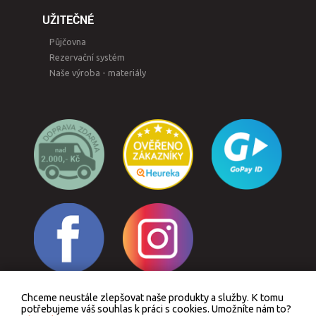
UŽITEČNÉ
Půjčovna
Rezervační systém
Naše výroba - materiály
Chceme neustále zlepšovat naše produkty a služby. K tomu
Odstoupit od smlouvy
potřebujeme váš souhlas k práci s cookies. Umožníte nám to?