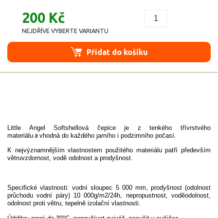
200 Kč
NEJDŘÍVE VYBERTE VARIANTU
Přidat do košíku
Little Angel Softshellová čepice
je z tenkého třívrstvého
a
.
materiálu
vhodná do každého jarního i podzimního počasí
K nejvýznamnějším vlastnostem použitého materiálu patří především
větruvzdornost, vodě odolnost a prodyšnost.
Specifické vlastnosti: vodní sloupec 5 000 mm, prodyšnost (odolnost
průchodu vodní páry) 10 000g/m2/24h, nepropustnost, voděodolnost,
odolnost proti větru, tepelně izolační vlastnosti.