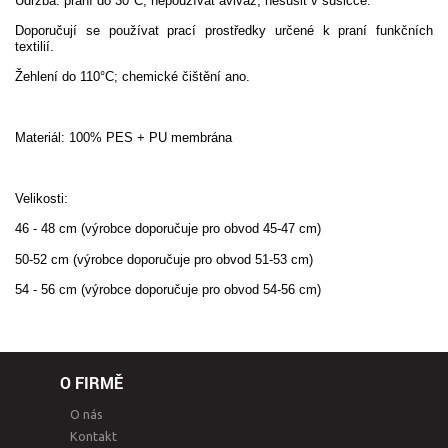
Údržba: praní do 30°C, nepoužívat aviváž, nesušit v sušičce.
Doporučují se používat prací prostředky určené k praní funkčních
textilií.
Žehlení do 110°C; chemické čištění ano.
Materiál: 100% PES + PU membrána
Velikosti:
46 - 48 cm
(výrobce doporučuje pro obvod 45-47 cm)
50-52 cm (
výrobce doporučuje pro obvod 51-53 cm)
54 - 56 cm
(výrobce doporučuje pro obvod 54-56 cm)
O FIRMĚ
O nás
Kontakt