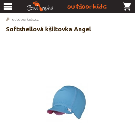
outdoorkids.cz
Softshellová kšiltovka Angel