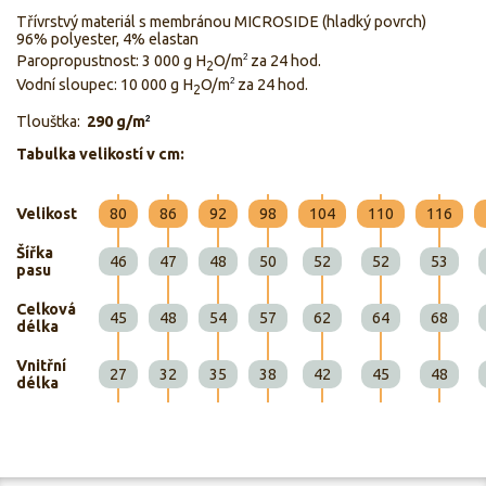
Třívrstvý materiál s membránou MICROSIDE (hladký povrch)
96% polyester, 4% elastan
Paropropustnost: 3 000 g H
O/m
za 24 hod.
2
2
Vodní sloupec: 10 000 g H
O/m
za 24 hod.
2
2
Tlouštka:
290 g/
m
2
Tabulka velikostí v cm:
Velikost
80
86
92
98
104
110
116
Šířka
46
47
48
50
52
52
53
pasu
Celková
45
48
54
57
62
64
68
délka
Vnitřní
27
32
35
38
42
45
48
délka