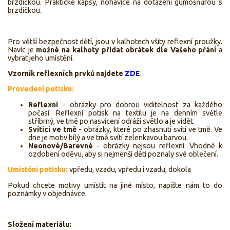
brzdičkou. Praktické kapsy, nohavice na dotažení gumošňůrou s
brzdičkou.
Pro větší bezpečnost dětí, jsou v kalhotech všity reflexní proužky.
Navíc je
možné na kalhoty přidat obrátek dle Vašeho přání
a
vybrat jeho umístění.
Vzorník reflexních prvků najdete
ZDE
.
Provedení potisku:
Reflexní
- obrázky pro dobrou viditelnost za každého
počasí. Reflexní potisk na textilu je na denním světle
stříbrný, ve tmě po nasvícení odráží světlo a je vidět.
Svítící ve tmě
- obrázky, které po zhasnutí svítí ve tmě. Ve
dne je motiv bílý a ve tmě svítí zelenkavou barvou.
Neonové/Barevné
- obrázky nejsou reflexní. Vhodné k
ozdobení oděvu, aby si nejmenší děti poznaly své oblečení.
Umístění potisku:
vpředu, vzadu, vpředu i vzadu, dokola
Pokud chcete motivy umístit na jiné místo, napište nám to do
poznámky v objednávce.
Složení materiálu: