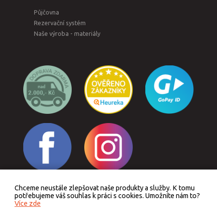
Půjčovna
Rezervační systém
Naše výroba - materiály
Chceme neustále zlepšovat naše produkty a služby. K tomu
Odstoupit od smlouvy
potřebujeme váš souhlas k práci s cookies. Umožníte nám to?
Více zde