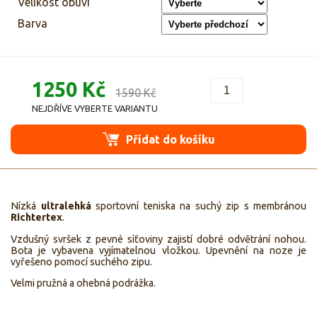
Velikost obuvi
Barva
1250 Kč
1590 Kč
NEJDŘÍVE VYBERTE VARIANTU
Přidat do košíku
Nízká
ultralehká
sportovní teniska na suchý zip s membránou
Richtertex
.
Vzdušný svršek z pevné síťoviny zajistí dobré odvětrání nohou.
Bota je vybavena vyjímatelnou vložkou. Upevnění na noze je
vyřešeno pomocí suchého zipu.
Velmi pružná a ohebná podrážka.