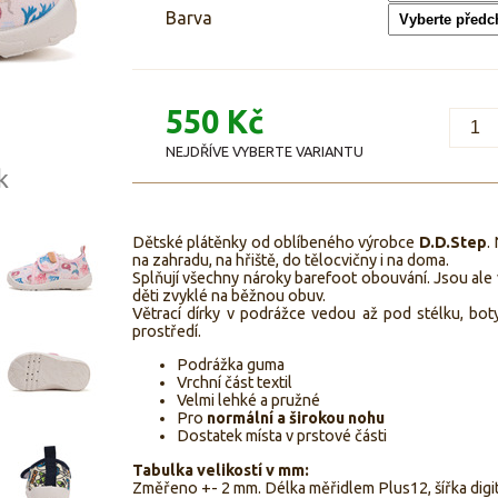
Barva
550 Kč
NEJDŘÍVE VYBERTE VARIANTU
k
Dětské plátěnky od oblíbeného výrobce
D.D.Step
.
na zahradu, na hřiště, do tělocvičny i na doma.
Splňují všechny nároky barefoot obouvání. Jsou ale
děti zvyklé na běžnou obuv.
Větrací dírky v podrážce vedou až pod stélku, b
prostředí.
Podrážka guma
Vrchní část textil
Velmi lehké a pružné
Pro
normální a širokou nohu
Dostatek místa v prstové části
Tabulka velikostí v mm:
Změřeno +- 2 mm. Délka měřidlem Plus12, šířka digitá