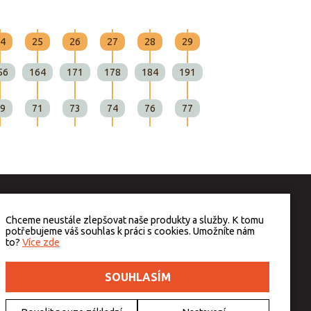
4
25
26
27
28
29
30
31
56
164
171
178
184
191
198
205
9
71
73
74
76
77
79
80
Chceme neustále zlepšovat naše produkty a služby. K tomu
potřebujeme váš souhlas k práci s cookies. Umožníte nám
to?
Více zde
SOUHLASÍM