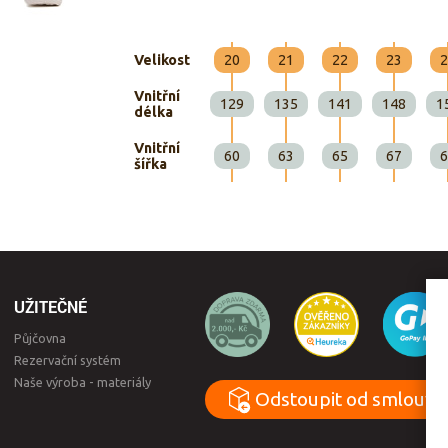
Velikost
20
21
22
23
2
Vnitřní
129
135
141
148
1
délka
Vnitřní
60
63
65
67
6
šířka
UŽITEČNÉ
Půjčovna
Rezervační systém
Naše výroba - materiály
Odstoupit od smlouvy