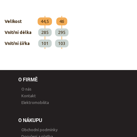
Velikost
44,5
46
Vnitřní délka
285
295
Vnitřní šířka
101
103
O FIRMĚ
O nás
Kontakt
Elektromobilita
O NÁKUPU
Obchodní podmínky
Doručení a platba