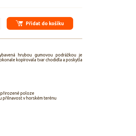
Přidat do košíku
 vybavená hrubou gumovou podrážkou je
dokonale kopírovala tvar chodidla a poskytla
o přirozené poloze
 přilnavost v horském terénu