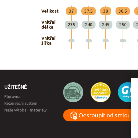
Velikost
37
37,5
38
38,5
Vnitřní
235
240
245
250
délka
Vnitřní
šířka
UŽITEČNÉ
Půjčovna
Rezervační systém
Naše výroba - materiály
Odstoupit od smlouvy