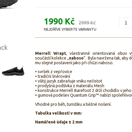
1990 Kč
2999 Kč
NEJDŘÍVE VYBERTE VARIANTU
ack
Merrell Wrapt
, všestranně orientovaná obuv
součástí kolekce „
naboso
“. Byla navržena tak, aby 
mu stejné postavení jako při chůzi naboso.
• svršek z vepřovice
• tradiční šněrování
• všitý jazyk zabraňuje vniku nečistot
• prodyšná podšívka z materiálu Mesh
• konstrukce Merrell Barefoot 2 drží chodidlo v jeh
• gumová podešev Quantum Grip™ nabízí spolehlivou
Vhodné pro běh, turistiku a běžné nošení.
Tabulka velikostí v mm:
Naměřené údaje ± 2 mm