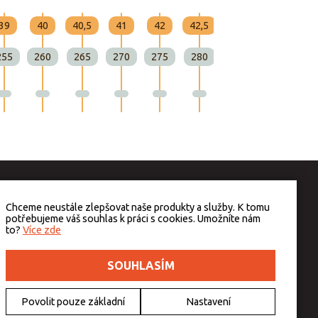
39
40
40,5
41
42
42,5
43
44
255
260
265
270
275
280
285
290
Chceme neustále zlepšovat naše produkty a služby. K tomu
potřebujeme váš souhlas k práci s cookies. Umožníte nám
to?
Více zde
SOUHLASÍM
Povolit pouze základní
Nastavení