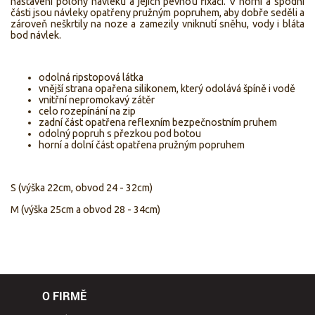
nastavení polohy návleků a jejich pevnou fixaci. V horní a spodní
části jsou návleky opatřeny pružným popruhem, aby dobře seděli a
zároveň neškrtily na noze a zamezily vniknutí sněhu, vody i bláta
bod návlek.
odolná ripstopová látka
vnější strana opařena silikonem, který odolává špíně i vodě
vnitřní nepromokavý zátěr
celo rozepínání na zip
zadní část opatřena reflexním bezpečnostním pruhem
odolný popruh s přezkou pod botou
horní a dolní část opatřena pružným popruhem
S (výška 22cm, obvod 24 - 32cm)
M (výška 25cm a obvod 28 - 34cm)
O FIRMĚ