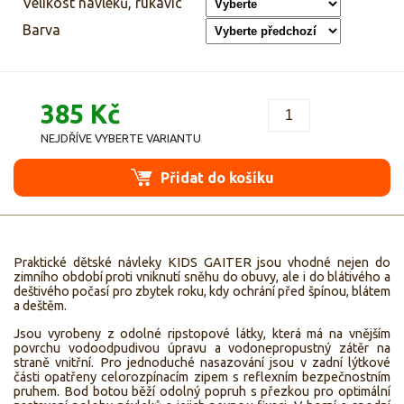
Velikost návleků, rukavic
Barva
385 Kč
NEJDŘÍVE VYBERTE VARIANTU
Přidat do košíku
Praktické dětské návleky KIDS GAITER jsou vhodné nejen do
zimního období proti vniknutí sněhu do obuvy, ale i do blátivého a
deštivého počasí pro zbytek roku, kdy ochrání před špínou, blátem
a deštěm.
Jsou vyrobeny z odolné ripstopové látky, která má na vnějším
povrchu vodoodpudivou úpravu a vodonepropustný zátěr na
straně vnitřní. Pro jednoduché nasazování jsou v zadní lýtkové
části opatřeny celorozpínacím zipem s reflexním bezpečnostním
pruhem. Bod botou běží odolný popruh s přezkou pro optimální