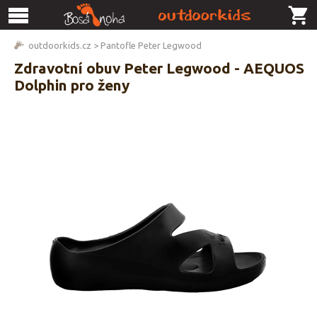
outdoorkids.cz
>
Pantofle Peter Legwood
Zdravotní obuv Peter Legwood - AEQUOS
Dolphin pro ženy