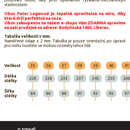
používání obuvi, díky jeho optimálním fyzikálně-mechanickým
vlastnostem.
Obuv Peter Legwood je tepelně upravitelná na míru, díky
které drží perfektně na noze.
Obuv zakoupenou na našem e-shopu Vám ZDARMA upravíme
na naší prodejně na adrese: Budyšínská 1400, Liberec.
Tabulka velikostí v mm:
Naměřené údaje ± 2 mm. Tabulka je pouze orientační, po úpravě
pro nohu nositele se mohou rozměry lehce lišit.
Velikost
35
36
37
38
39
40
41
Délka
220
228
233
237
245
255
26
stélky
Šířka
84
86
88
91
93
95
97
stélky
O FIRMĚ