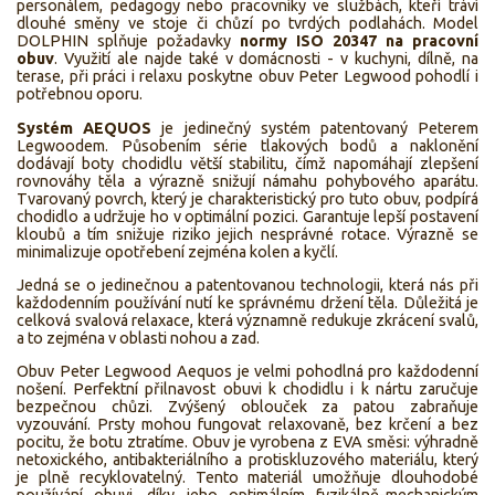
personálem, pedagogy nebo pracovníky ve službách, kteří tráví
dlouhé směny ve stoje či chůzí po tvrdých podlahách. Model
DOLPHIN splňuje požadavky
normy ISO 20347 na pracovní
obuv
. Využití ale najde také v domácnosti - v kuchyni, dílně, na
terase, při práci i relaxu poskytne obuv Peter Legwood pohodlí i
potřebnou oporu.
Systém AEQUOS
je jedinečný systém patentovaný Peterem
Legwoodem. Působením série tlakových bodů a naklonění
dodávají boty chodidlu větší stabilitu, čímž napomáhají zlepšení
rovnováhy těla a výrazně snižují námahu pohybového aparátu.
Tvarovaný povrch, který je charakteristický pro tuto obuv, podpírá
chodidlo a udržuje ho v optimální pozici. Garantuje lepší postavení
kloubů a tím snižuje riziko jejich nesprávné rotace. Výrazně se
minimalizuje opotřebení zejména kolen a kyčlí.
Jedná se o jedinečnou a patentovanou technologii, která nás při
každodenním používání nutí ke správnému držení těla. Důležitá je
celková svalová relaxace, která významně redukuje zkrácení svalů,
a to zejména v oblasti nohou a zad.
Obuv Peter Legwood Aequos je velmi pohodlná pro každodenní
nošení. Perfektní přilnavost obuvi k chodidlu i k nártu zaručuje
bezpečnou chůzi. Zvýšený oblouček za patou zabraňuje
vyzouvání. Prsty mohou fungovat relaxovaně, bez krčení a bez
pocitu, že botu ztratíme. Obuv je vyrobena z EVA směsi: výhradně
netoxického, antibakteriálního a protiskluzového materiálu, který
je plně recyklovatelný. Tento materiál umožňuje dlouhodobé