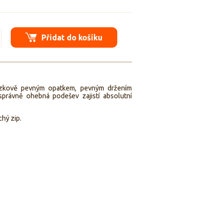
Přidat do košíku
ázkově pevným opatkem, pevným držením
 správně ohebná podešev zajistí absolutní
hý zip.