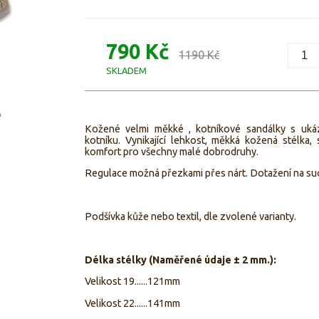
790 Kč
1190 Kč
SKLADEM
e
Kožené velmi měkké , kotníkové sandálky s uk
kotníku. Vynikající lehkost, měkká kožená stélka,
komfort pro všechny malé dobrodruhy.
Regulace možná přezkami přes nárt. Dotažení na suc
Podšívka kůže nebo textil, dle zvolené varianty.
Délka stélky (Naměřené údaje
±
2 mm.):
Velikost 19......121mm
Velikost 22......141mm