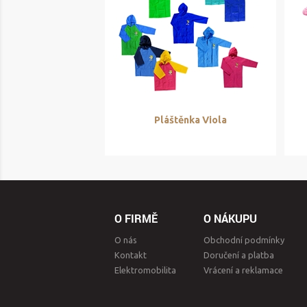
Pláštěnka Viola
O FIRMĚ
O NÁKUPU
O nás
Obchodní podmínky
Kontakt
Doručení a platba
Elektromobilita
Vrácení a reklamace