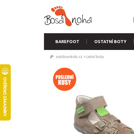
BAREFOOT
OSTATNÍ BOTY
outdoorkids.cz
>
Letní boty