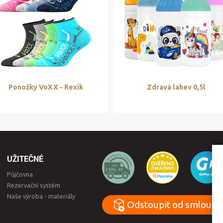
Ponožky VoXX - Rexík
Zdravá lahev 0,5l
UŽITEČNÉ
Půjčovna
Rezervační systém
Naše výroba - materiály
Odstoupit od smlouvy