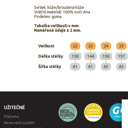
Svršek: kůže/broušená kůže
Vnitřní materiál: 100% ovčí vlna
Podešev: guma
Tabulka velikostí v mm:
Naměřené údaje ± 2 mm.
Velikost
22
23
24
25
Délka stélky
138
144
150
157
Šířka stélky
61
61
63
65
UŽITEČNÉ
Půjčovna
Rezervační systém