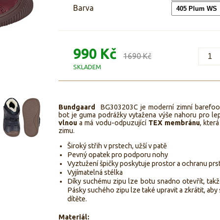
Barva
990 Kč
1690 Kč
SKLADEM
Bundgaard
BG303203C je moderní zimní barefoot
bot je guma podrážky vytažena výše nahoru pro lep
vlnou
a má vodu-odpuzující
TEX membránu
, kter
zimu.
Široký střih v prstech, užší v patě
Pevný opatek pro podporu nohy
Vyztužení špičky poskytuje prostor a ochranu pr
Vyjímatelná stélka
Díky suchému zipu lze botu snadno otevřít, takž
Pásky suchého zipu lze také upravit a zkrátit, a
dítěte.
Materiál: