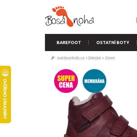
BAREFOOT
OSTATNÍ BOTY
outdoorkids.cz
>
Dětské
>
Zimní