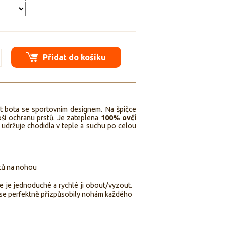
Přidat do košíku
 bota se sportovním designem. Na špičce
ší ochranu prstů. Je
zateplena
100% ovčí
á udržuje chodidla v teple a suchu po celou
stů na nohou
e je jednoduché a rychlé ji obout/vyzout.
by se perfektně přizpůsobily nohám každého