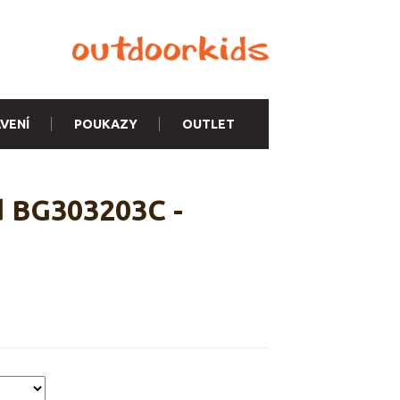
VENÍ
POUKAZY
OUTLET
d BG303203C -