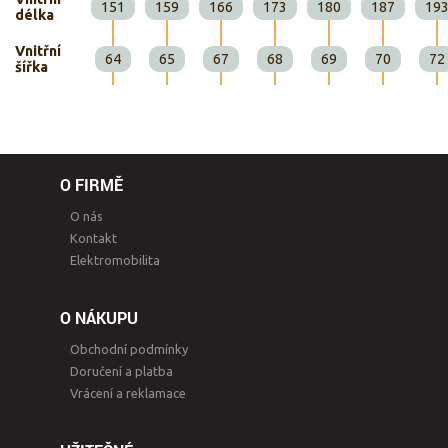
151
159
166
173
180
187
19
délka
Vnitřní
64
65
67
68
69
70
72
šířka
O FIRMĚ
O nás
Kontakt
Elektromobilita
O NÁKUPU
Obchodní podmínky
Doručení a platba
Vrácení a reklamace