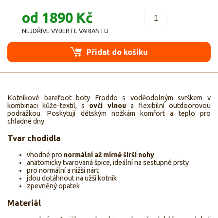
od 1890 Kč
NEJDŘÍVE VYBERTE VARIANTU
Přidat do košíku
Kotníkové barefoot boty Froddo s voděodolným svrškem v
kombinaci kůže-textil, s
ovčí vlnou
a flexibilní outdoorovou
podrážkou. Poskytují dětským nožkám komfort a teplo pro
chladné dny.
Tvar chodidla
vhodné pro
normální až mírně širší nohy
anatomicky tvarovaná špice, ideální na sestupné prsty
pro normální a nižší nárt
jdou dotáhnout na užší kotník
zpevněný opatek
Materiál