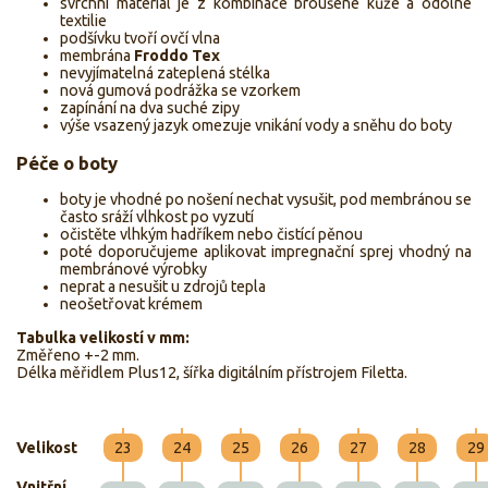
svrchní materiál je z kombinace broušené kůže a odolné
textilie
podšívku tvoří ovčí vlna
membrána
Froddo Tex
nevyjímatelná zateplená stélka
nová gumová podrážka se vzorkem
zapínání na dva suché zipy
výše vsazený jazyk omezuje vnikání vody a sněhu do boty
Péče o boty
boty je vhodné po nošení nechat vysušit, pod membránou se
často sráží vlhkost po vyzutí
očistěte vlhkým hadříkem nebo čistící pěnou
poté doporučujeme aplikovat impregnační sprej vhodný na
membránové výrobky
neprat a nesušit u zdrojů tepla
neošetřovat krémem
Tabulka velikostí v mm:
Změřeno +-2 mm.
Délka měřidlem Plus12, šířka digitálním přístrojem Filetta.
Velikost
23
24
25
26
27
28
29
Vnitřní