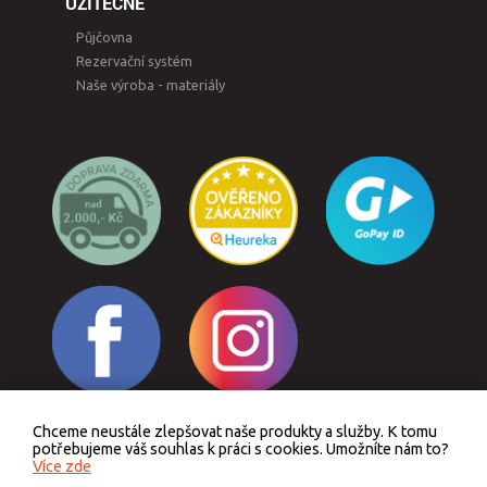
UŽITEČNÉ
Půjčovna
Rezervační systém
Naše výroba - materiály
Chceme neustále zlepšovat naše produkty a služby. K tomu
Odstoupit od smlouvy
potřebujeme váš souhlas k práci s cookies. Umožníte nám to?
Více zde