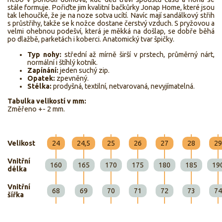
stále formuje. Pořiďte jim kvalitní bačkůrky Jonap Home, které jsou
tak lehoučké, že je na noze sotva ucítí. Navíc mají sandálkový střih
s průstřihy, takže se k nožce dostane čerstvý vzduch. S pryžovou a
velmi ohebnou podešví, která je měkká na došlap, se dobře běhá
po dlažbě, parketách i koberci. Anatomický tvar špičky.
Typ nohy:
střední až mírně širší v prstech, průměrný nárt,
normální i štíhlý kotník.
Zapínání:
jeden suchý zip.
Opatek:
zpevněný.
Stélka:
prodyšná, textilní, netvarovaná, nevyjímatelná.
Tabulka velikostí v mm:
Změřeno +- 2 mm.
Velikost
24
24,5
25
26
27
28
29
Vnitřní
160
165
170
175
180
185
19
délka
Vnitřní
68
69
70
71
72
73
74
šířka