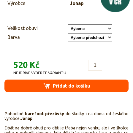
Výrobce
Jonap
Velikost obuvi
Barva
520 Kč
NEJDŘÍVE VYBERTE VARIANTU
Přidat do košíku
Pohodlné
barefoot přezůvky
do školky i na doma od českého
výrobce
Jonap
.
Dbát na dobré obutí pro děti je třeba nejen venku, ale i ve školce
nebo v pohodlí domova, kde děti tráví spoustu času a noha se