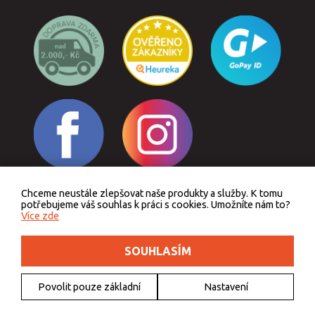
Chceme neustále zlepšovat naše produkty a služby. K tomu
Odstoupit od smlouvy
potřebujeme váš souhlas k práci s cookies. Umožníte nám to?
Více zde
SOUHLASÍM
Podle zákona o evidenci tržeb je prodávající povinen vystavit kupujícímu účtenku.
Zároveň je povinen zaevidovat přijatou tržbu u správce daně online, v případě
technického výpadku pak nejpozději do 48 hodin.
Povolit pouze základní
Nastavení
© 2011 - 2026 Outdoorkids.cz, webdesign
DriveNet s.r.o.
, icons
Freepik