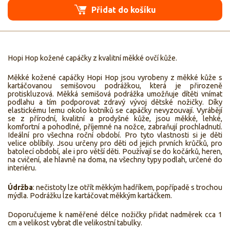
Přidat do košíku
Hopi Hop kožené capáčky z kvalitní měkké ovčí kůže.
Měkké kožené capáčky Hopi Hop jsou vyrobeny z měkké kůže s
kartáčovanou semišovou podrážkou, která je přirozeně
protiskluzová. Měkká semišová podrážka umožňuje dítěti vnímat
podlahu a tím podporovat zdravý vývoj dětské nožičky. Díky
elastickému lemu okolo kotníků se capáčky nevyzouvají. Vyrábějí
se z přírodní, kvalitní a prodyšné kůže, jsou měkké, lehké,
komfortní a pohodlné, příjemné na nožce, zabraňují prochladnutí.
Ideální pro všechna roční období. Pro tyto vlastnosti si je děti
velice oblíbily. Jsou určeny pro děti od jejich prvních krůčků, pro
batolecí období, ale i pro větší děti. Používají se do kočárků, heren,
na cvičení, ale hlavně na doma, na všechny typy podlah, určené do
interiéru.
Údržba
: nečistoty lze otřít měkkým hadříkem, popřípadě s trochou
mýdla. Podrážku lze kartáčovat měkkým kartáčkem.
Doporučujeme k naměřené délce nožičky přidat nadměrek cca 1
cm a velikost vybrat dle velikostní tabulky.