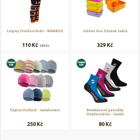
Legíny Outdoorkids - BAMBUS
Jídelní box Zdravá sváča
110 Kč
329 Kč
190 Kč
Čepice Outlast - natahovací
Bambusové ponožky
Outdoorkids - tenké
250 Kč
80 Kč