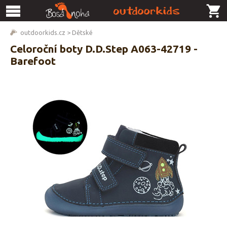
outdoorkids.cz
>
Dětské
Celoroční boty D.D.Step A063-42719 -
Barefoot