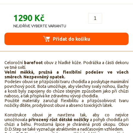
1290 Kč
NEJDŘÍVE VYBERTE VARIANTU
Přidat do košíku
Celoroční
barefoot
obuv z hladké kůže. Podrážka a části dekoru
ve tmě svítí.
V
elmi měkká, pružná a flexibilní podešev ve všech
směrech
.
N
ezpevněný opatek.
Podešev obuvi se přizpůsobí tvaru chodidla a poskytuje maximální
povrchový pocit. Bota umožňuje, aby všechny svaly nohou, šlachy
a kosti byly zapojeny do chůze stejným způsobem jako při chůzi
naboso, a tak přispívá ke zdravému vývoji chodidla.
Použité materiály zaručují flexibilitu a přizpůsobivost tvaru
nožičky dítěte, prodyšnost obuvi a absenci toxických látek.
Konstrukce obuvi je navržena tak, aby co nejvíce
umožňovala
přirozený růst dětské nožičky
a pohyb chodidla při
chůzi a běhu. Prostorná špice je chráněná proti okopu. Obuv
D.D.Step se také vyznačuje atraktivním a nadčasovým vzhledem.