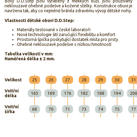
Boty D.D.Step jsou vyráběny z měkkých kůží, jsou používány
neklouzavé ohebné podešve a kožené stélky. Konstrukce obuvi je
navržena tak, aby co nejméně bránila zdravému vývoji dětské nohy.
Vlastnosti dětské obuvi D.D.Step:
Materiály testované v české laboratoři
Nová technologie šití zaručující flexibilitu a komfort
Prostorná špička poskytující dostatek místa pro prsty
Ohebné neklouzavé podešve s nízkou hmotností
Tabulka velikostí v mm:
Naměřená délka ± 2 mm.
Velikost
25
26
27
28
29
30
31
Vnitřní
163
169
176
182
188
194
20
délka
Vnitřní
68
70
71
73
74
75
77
šířka