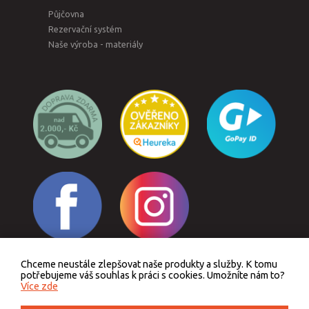
Půjčovna
Rezervační systém
Naše výroba - materiály
Chceme neustále zlepšovat naše produkty a služby. K tomu
Odstoupit od smlouvy
potřebujeme váš souhlas k práci s cookies. Umožníte nám to?
Více zde