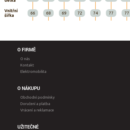
délka
Vnitřní
66
68
69
72
74
77
77
šířka
O FIRMĚ
O nás
Kontakt
Elektromobilita
O NÁKUPU
Obchodní podmínky
Doručení a platba
Vrácení a reklamace
UŽITEČNÉ