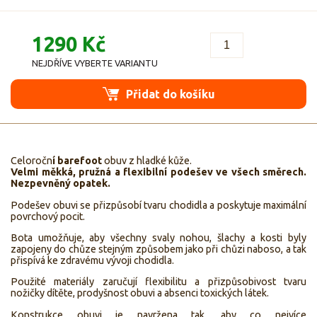
1290 Kč
NEJDŘÍVE VYBERTE VARIANTU
Přidat do košíku
Celoročn
í barefoot
obuv z hladké kůže.
Velmi měkká, pružná a flexibilní podešev ve všech směrech.
Nezpevněný opatek.
Podešev obuvi se přizpůsobí tvaru chodidla a poskytuje maximální
povrchový pocit.
Bota umožňuje, aby všechny svaly nohou, šlachy a kosti byly
zapojeny do chůze stejným způsobem jako při chůzi naboso, a tak
přispívá ke zdravému vývoji chodidla.
Použité materiály zaručují flexibilitu a přizpůsobivost tvaru
nožičky dítěte, prodyšnost obuvi a absenci toxických látek.
Konstrukce obuvi je navržena tak, aby co nejvíce