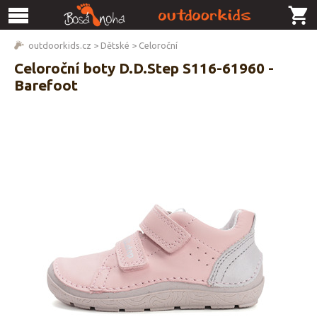
outdoorkids.cz
>
Dětské
>
Celoroční
Celoroční boty D.D.Step S116-61960 -
Barefoot