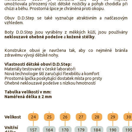
umožňovala přirozený růst dětské nožičky a pohyb chodidla při
chůzi a běhu. Prostorná špice je chráněná proti okopu.
Obuv D.D.Step se také vyznačuje atraktivním a nadčasovým
vzhledem.
Boty D.D.Step jsou vyráběny z měkkých kůží, jsou používány
neklouzavé ohebné podešve
a
kožené stélky
.
Konstrukce obuvi je navržena tak, aby co nejméně bránila
zdravému vývoji dětské nohy.
Vlastnosti dětské obuvi D.D.Step:
Materiály testované v české laboratoři
Nová technologie šití zaručující flexibilitu a komfort
Prostorná špička poskytující dostatek místa pro prsty
Ohebné neklouzavé podešve s nízkou hmotností
Tabulka velikostí v mm:
Naměřená délka ± 2 mm
Velikost
24
25
26
27
28
29
30
Vnitřní
157
164
170
179
184
190
19