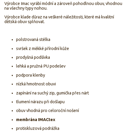
Výrobce Imac vyrábí módní a zároveň pohodlnou obuv, vhodnou
na všechny typy nohou.
Výrobce klade důraz na veškeré náležitosti, které má kvalitní
dětská obuv splňovat.
polstrovaná stélka
svršek z měkké přírodní kůže
prodyšná podšívka
lehká a pružná PU podešev
podpora klenby
nízká hmotnost obuvi
zapínání na suchý zip, gumička přes nárt
tlumení nárazu při došlapu
obuv vhodná pro celoroční nošení
membrána IMACtex
protiskluzová podrážka