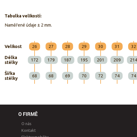
Tabulka velikostí:
Naměřené údaje ± 2 mm.
Velikost
26
27
28
29
30
31
32
Délka
172
179
187
195
201
209
21
stélky
Šířka
68
68
69
70
72
74
74
stélky
O FIRMĚ
O nás
Kontakt