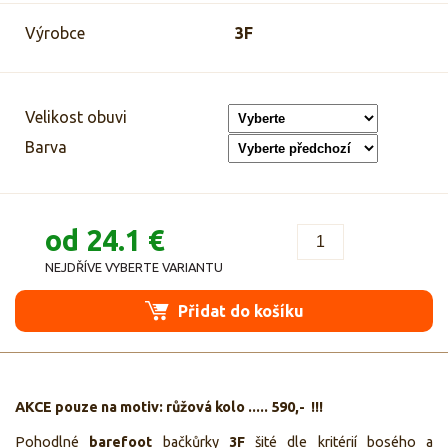
Výrobce
3F
Velikost obuvi
Barva
od 24.1 €
NEJDŘÍVE VYBERTE VARIANTU
Přidat do košíku
AKCE pouze na motiv: růžová kolo ..... 590,- !!!
Pohodlné
barefoot
bačkůrky
3F
šité dle kritérií
bosého a