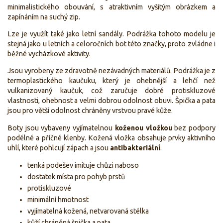
minimalistického obouvání, s atraktivním vyšitým obrázkem a
zapínáním na suchý zip.
Lze je využít také jako letní sandály. Podrážka tohoto modelu je
stejná jako u letních a celoročních bot této značky, proto zvládne i
běžné vycházkové aktivity.
Jsou vyrobeny ze zdravotně nezávadných materiálů. Podrážka je z
termoplastického kaučuku, který je ohebnější a lehčí než
vulkanizovaný kaučuk, což zaručuje dobré protiskluzové
vlastnosti, ohebnost a velmi dobrou odolnost obuvi. Špička a pata
jsou pro větší odolnost chráněny vrstvou pravé kůže.
Boty jsou vybaveny vyjímatelnou
koženou vložkou
bez podpory
podélné a příčné klenby. Kožená vložka obsahuje prvky aktivního
uhlí, které pohlcují zápach a jsou
antibakteriální
.
tenká podešev imituje chůzi naboso
dostatek místa pro pohyb prstů
protiskluzové
minimální hmotnost
vyjímatelná kožená, netvarovaná stélka
kůží chráněná špička a pata