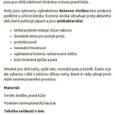
jsou pro větší odolnost chráněny vrstvou pravé kůže.
Boty jsou vybaveny vyjímatelnou
koženou vložkou
bez podpory
podélné a příčné klenby. Kožená vložka obsahuje prvky aktivního
uhlí, které pohlcují zápach a jsou
antibakteriální
.
tenká podešev imituje chůzi naboso
dostatek místa pro pohyb prstů
protiskluzové
minimální hmotnost
vyjímatelná kožená, netvarovaná stélka
kůží chráněná špička a pata
Vhodné pro širší nohy, vyšší nárt, normální patu a kotník. Často si je
ale vyberou i děti s běžnou šířkou nohy, které si rády užívají pocit
ničím neomezovaného prostoru.
Materiál:
Svršek: textilie, pravá kůže
Podešev: termoplastický kaučuk
Tabulka velikostí v mm: