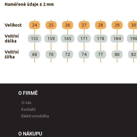
Naměřené údaje ± 2 mm
Velikost
24
25
26
27
28
29
30
Vnitřní
153
159
165
171
178
184
19
délka
Vnitřní
68
70
72
74
77
80
82
šířka
O FIRMĚ
O nás
Kontakt
Elektromobilita
O NÁKUPU