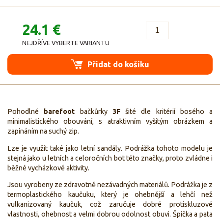
24.1 €
NEJDŘÍVE VYBERTE VARIANTU
Přidat do košíku
Pohodlné
barefoot
bačkůrky
3F
šité dle kritérií
bosého a
minimalistického obouvání, s atraktivním vyšitým obrázkem a
zapínáním na suchý zip.
Lze je využít také jako letní sandály. Podrážka tohoto modelu je
stejná jako u letních a celoročních bot této značky, proto zvládne i
běžné vycházkové aktivity.
Jsou vyrobeny ze zdravotně nezávadných materiálů. Podrážka je z
termoplastického kaučuku, který je ohebnější a lehčí než
vulkanizovaný kaučuk, což zaručuje dobré protiskluzové
vlastnosti, ohebnost a velmi dobrou odolnost obuvi. Špička a pata