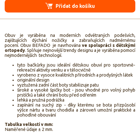
Přidat do košíku
Obuv je vyráběna na moderních odvětraných podešvích,
zajištujících dýchání nožičky a zabraňujících nadměrnému
pocení. Obuv BEFADO je navrhována
ve spolupráci s dětskými
ortopedy
. Splňuje nejnovější trendy designu a je vyráběna pomocí
nejmodernějších technologií.
tyto bačkůrky jsou ideální dětskou obuví pro sportovně-
rekreační aktivity venku a v tělocvičně
vyrobeno z vysoce kvalitních přírodních a prodyšných látek
originální design
vyztužená zadní část boty stabilizuje patu
široké a vysoké špičky bot - jsou vhodné pro volný pohyb
prstíčků a také chrání botu před odřením
lehká a pružná podrážka
zapínání na suchý zip - díky kterému se bota přizpůsobí
výšce nártu a tvaru chodidla a zároveň umožní praktické a
pohodlné obouvání
Tabulka velkostí v mm:
Naměřené údaje ± 2 mm.