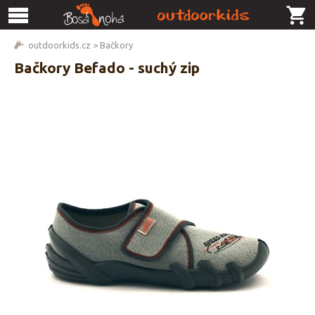
outdoorkids.cz
>
Bačkory
Bačkory Befado - suchý zip