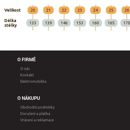
Velikost
20
21
22
23
24
25
26
Délka
133
139
146
153
160
165
17
stélky
O FIRMĚ
O nás
Kontakt
Elektromobilita
O NÁKUPU
Obchodní podmínky
Doručení a platba
Vrácení a reklamace