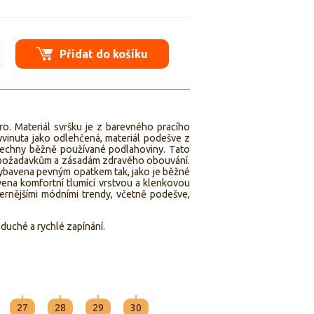
Přidat do košíku
cro. Materiál svršku je z barevného pracího
yvinuta jako odlehčená, materiál podešve z
šechny běžně používané podlahoviny. Tato
požadavkům a zásadám zdravého obouvání.
 vybavena pevným opatkem tak, jako je běžné
avena komfortní tlumící vrstvou a klenkovou
rnějšími módními trendy, včetně podešve,
duché a rychlé zapínání.
27
28
29
30