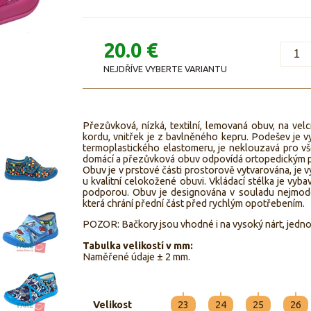
20.0 €
NEJDŘÍVE VYBERTE VARIANTU
Přezůvková, nízká, textilní, lemovaná obuv, na vel
kordu, vnitřek je z bavlněného kepru. Podešev je v
termoplastického elastomeru, je neklouzavá pro v
domácí a přezůvková obuv odpovídá ortopedickým 
Obuv je v prstové části prostorově vytvarována, je
u kvalitní celokožené obuvi. Vkládací stélka je vyb
podporou. Obuv je designována v souladu nejmode
která chrání přední část před rychlým opotřebením.
POZOR: Bačkory jsou vhodné i na vysoký nárt, jedno
Tabulka velikostí v mm:
Naměřené údaje ± 2 mm.
Velikost
23
24
25
26