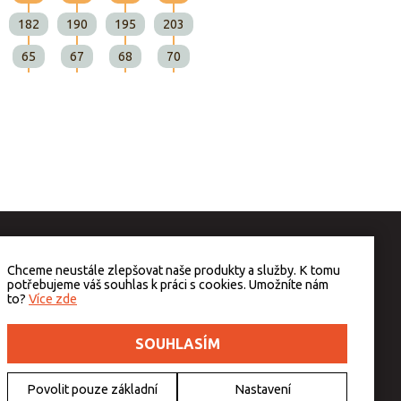
182
190
195
203
65
67
68
70
Chceme neustále zlepšovat naše produkty a služby. K tomu
potřebujeme váš souhlas k práci s cookies. Umožníte nám
to?
Více zde
SOUHLASÍM
Povolit pouze základní
Nastavení