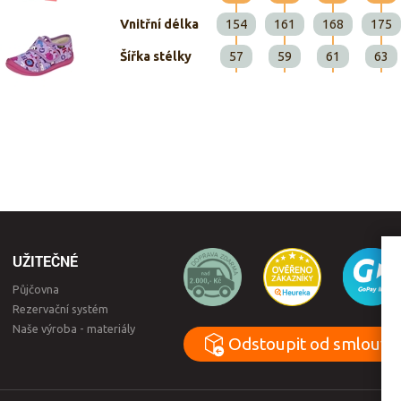
Vnitřní délka
154
161
168
175
Šířka stélky
57
59
61
63
UŽITEČNÉ
Půjčovna
Rezervační systém
Naše výroba - materiály
Odstoupit od smlouvy