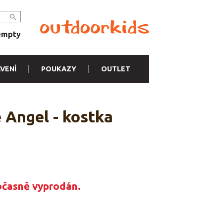
empty
VENÍ
POUKAZY
OUTLET
e Angel - kostka
očasně vyprodán.