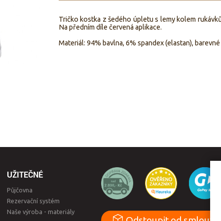
Tričko kostka z šedého úpletu s lemy kolem rukávků
Na předním díle červená aplikace.
Materiál: 94% bavlna, 6% spandex (elastan), barevné
UŽITEČNÉ
Půjčovna
Rezervační systém
Naše výroba - materiály
Odstoupit od smlouvy