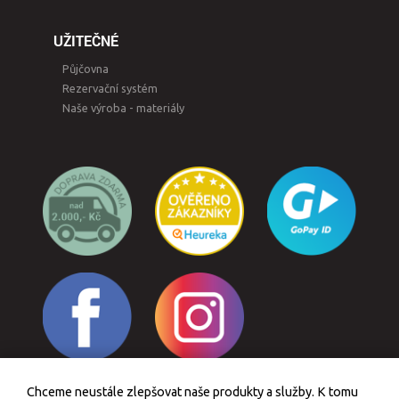
UŽITEČNÉ
Půjčovna
Rezervační systém
Naše výroba - materiály
Chceme neustále zlepšovat naše produkty a služby. K tomu
Odstoupit od smlouvy