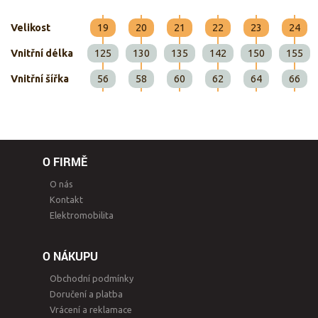
Velikost
19
20
21
22
23
24
Vnitřní délka
125
130
135
142
150
155
Vnitřní šířka
56
58
60
62
64
66
O FIRMĚ
O nás
Kontakt
Elektromobilita
O NÁKUPU
Obchodní podmínky
Doručení a platba
Vrácení a reklamace