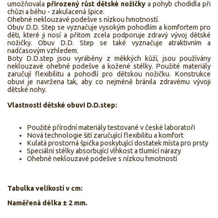
umožňovala
přirozený růst dětské nožičky
a pohyb chodidla při
chůzi a běhu - zakulacená špice.
Ohebné neklouzavé podešve s nízkou hmotností.
Obuv D.D. Step se vyznačuje vysokým pohodlím a komfortem pro
děti, které ji nosí a přitom zcela podporuje zdravý vývoj dětské
nožičky. Obuv D.D. Step se také vyznačuje atraktivním a
nadčasovým vzhledem.
Boty D.D.step jsou vyráběny z měkkých kůží, jsou používány
neklouzavé ohebné podešve a kožené stélky. Použité materiály
zaručují flexibilitu a pohodlí pro dětskou nožičku. Konstrukce
obuvi je navržena tak, aby co nejméně bránila zdravému vývoji
dětské nohy.
Vlastnosti dětské obuvi D.D.step:
Použité přírodní materiály testované v české laboratoři
Nová technologie šití zaručující flexibilitu a komfort
Kulatá prostorná špička poskytující dostatek místa pro prsty
Speciální stélky absorbující vlhkost a tlumící nárazy
Ohebné neklouzavé podešve s nízkou hmotností
Tabulka velikostí v cm:
Naměřená délka ± 2 mm.