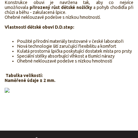
Konstrukce obuvi je navržena tak, aby co nejvíce
umožňovala
přirozený růst dětské nožičky
a pohyb chodidla při
chůzi a běhu - zakulacená špice.
Ohebné neklouzavé podešve s nízkou hmotností.
Vlastnosti dětské obuvi D.D.step:
Použité přírodní materiály testované v české laboratoři
Nová technologie šití zaručující flexibilitu a komfort
Kulatá prostorná špička poskytující dostatek místa pro prsty
Speciální stélky absorbující vlhkost a tlumící nárazy
Ohebné neklouzavé podešve s nízkou hmotností
Tabulka velikostí:
Naměřené údaje ± 2 mm.