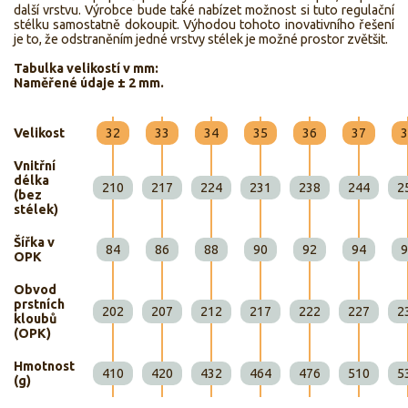
další vrstvu. Výrobce bude také nabízet možnost si tuto regulační
stélku samostatně dokoupit. Výhodou tohoto inovativního řešení
je to, že odstraněním jedné vrstvy stélek je možné prostor zvětšit.
Tabulka velikostí v mm:
Naměřené údaje ± 2 mm.
Velikost
32
33
34
35
36
37
3
Vnitřní
délka
210
217
224
231
238
244
2
(bez
stélek)
Šířka v
84
86
88
90
92
94
9
OPK
Obvod
prstních
202
207
212
217
222
227
2
kloubů
(OPK)
Hmotnost
410
420
432
464
476
510
5
(g)