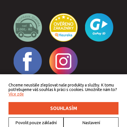
Chceme neustále zlepšovat naše produkty a služby. K tomu
Odstoupit od smlouvy
potřebujeme váš souhlas k práci s cookies. Umožníte nám to?
Více zde
SOUHLASÍM
Podle zákona o evidenci tržeb je prodávající povinen vystavit kupujícímu účtenku.
Zároveň je povinen zaevidovat přijatou tržbu u správce daně online, v případě
technického výpadku pak nejpozději do 48 hodin.
Povolit pouze základní
Nastavení