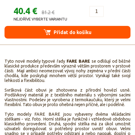
40.4 €
81.2 €
NEJDŘÍVE VYBERTE VARIANTU
Přidat do košíku
Tyto nové modely typové řady
FARE BARE
se odlišují od běžné
klasické produkce především výrazně větším prostorem v prstové
části. Mají ambici neomezovat vývoj nohy zejména v přední části
chodila, kde poskytují mnohem větší prostor. Vynikají také svojí
lehkostí a flexibilitou.
Svršková část obuvi je zhotovena z přírodní hovězí usně.
Podšívkový materiál je z textilního materiálu s výbornými sacími
vlastnostmi. Podešev je vyrobena z termokaučuku, který je velmi
flexibilní. Tato obuv je proto ohebná nejen příčně, ale i podélně.
Tyto modely FARE BARE jsou vybaveny dvěma vkládacími
stélkami - viz. foto. Horní stélka je funkčně i vzhledově obdobou
klasického provedení. Druhá, spodní stélka má za úkol umožnit
uživateli doregulovat si potřebný prostor uvnitř obuvi. Velmi
snadno se v případě potřeby odstraní a nebo naopak, doplní o