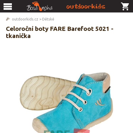
outdoorkids.cz
>
Dětské
Celoroční boty FARE Barefoot 5021 -
tkanička