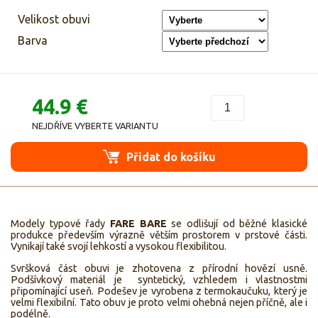
Velikost obuvi
Barva
44.9 €
NEJDŘÍVE VYBERTE VARIANTU
Přidat do košíku
Modely typové řady
FARE BARE
se odlišují od běžné klasické
produkce především výrazně větším prostorem v prstové části.
Vynikají také svojí lehkostí a vysokou flexibilitou.
Svršková část obuvi je zhotovena z přírodní hovězí usně.
Podšívkový materiál je syntetický, vzhledem i vlastnostmi
připomínající useň. Podešev je vyrobena z termokaučuku, který je
velmi flexibilní. Tato obuv je proto velmi ohebná nejen příčně, ale i
podélně.