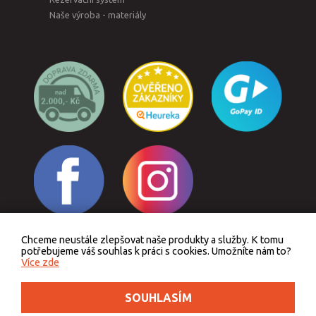
Naše výroba - materiály
Chceme neustále zlepšovat naše produkty a služby. K tomu
Odstoupit od smlouvy
potřebujeme váš souhlas k práci s cookies. Umožníte nám to?
Více zde
SOUHLASÍM
Podle zákona o evidenci tržeb je prodávající povinen vystavit kupujícímu účtenku.
Zároveň je povinen zaevidovat přijatou tržbu u správce daně online, v případě
technického výpadku pak nejpozději do 48 hodin.