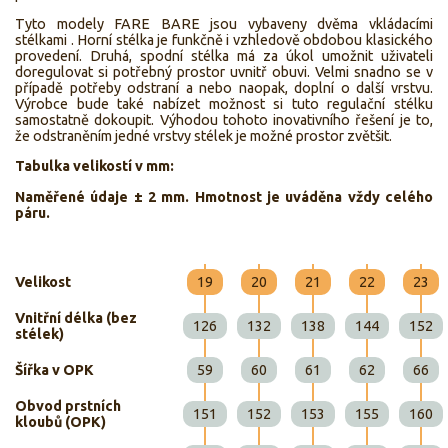
Tyto modely FARE BARE jsou vybaveny dvěma vkládacími
stélkami . Horní stélka je funkčně i vzhledově obdobou klasického
provedení. Druhá, spodní stélka má za úkol umožnit uživateli
doregulovat si potřebný prostor uvnitř obuvi. Velmi snadno se v
případě potřeby odstraní a nebo naopak, doplní o další vrstvu.
Výrobce bude také nabízet možnost si tuto regulační stélku
samostatně dokoupit. Výhodou tohoto inovativního řešení je to,
že odstraněním jedné vrstvy stélek je možné prostor zvětšit.
Tabulka velikostí v mm:
Naměřené údaje ± 2 mm. Hmotnost je uváděna vždy celého
páru.
Velikost
19
20
21
22
23
Vnitřní délka (bez
126
132
138
144
152
stélek)
Šířka v OPK
59
60
61
62
66
Obvod prstních
151
152
153
155
160
kloubů (OPK)