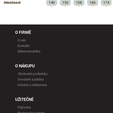
Hmotnost
140
150
158
166
174
O FIRMĚ
O nás
Kontakt
Elektromobilita
O NÁKUPU
Obchodní podmínky
Doručení a platba
Vrácení a reklamace
UŽITEČNÉ
Půjčovna
Rezervační systém