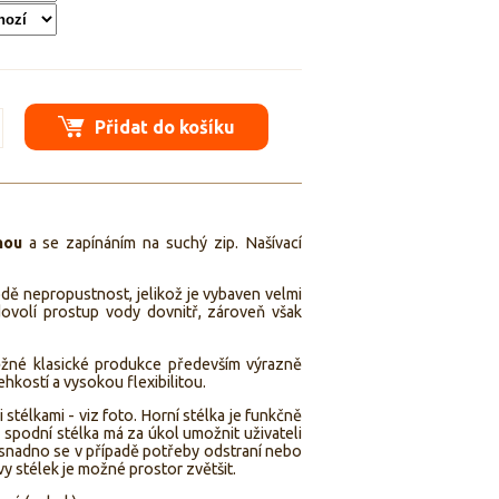
Přidat do košíku
nou
a se zapínáním na suchý zip. Našívací
dě nepropustnost, jelikož je vybaven velmi
ovolí prostup vody dovnitř, zároveň však
žné klasické produkce především výrazně
ehkostí a vysokou flexibilitou.
stélkami - viz foto. Horní stélka je funkčně
spodní stélka má za úkol umožnit uživateli
i snadno se v případě potřeby odstraní nebo
vy stélek je možné prostor zvětšit.