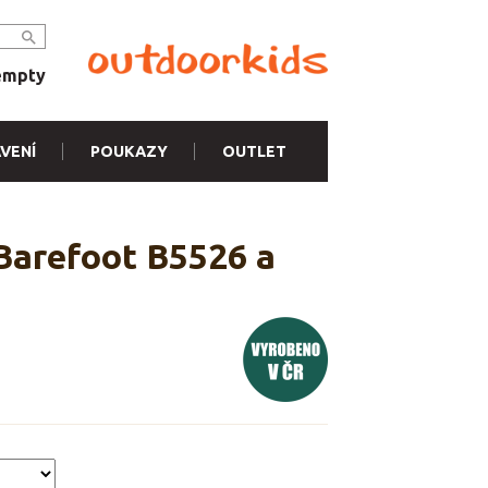
empty
VENÍ
POUKAZY
OUTLET
Barefoot B5526 a