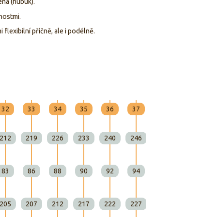
ná (nubuk).
nostmi.
mi flexibilní příčně, ale i podélně.
32
33
34
35
36
37
212
219
226
233
240
246
83
86
88
90
92
94
205
207
212
217
222
227