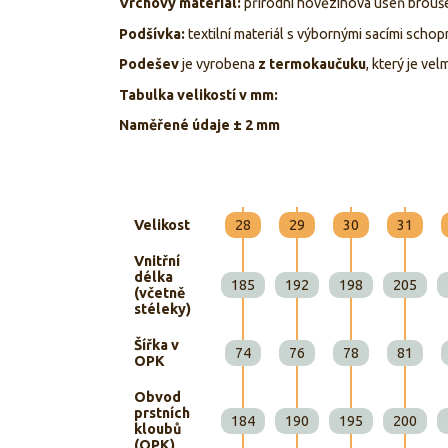
Vrchový materiál:
přírodní hovězinová useň brouše
Podšívka:
textilní materiál s výbornými sacími schop
Podešev
je vyrobena
z termokaučuku
, který je vel
Tabulka velikostí v mm:
Naměřené údaje ± 2 mm
Velikost
28
29
30
31
Vnitřní
délka
185
192
198
205
(včetně
stéleky)
Šířka v
74
76
78
81
OPK
Obvod
prstních
184
190
195
200
kloubů
(OPK)