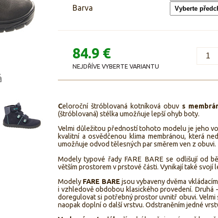
Barva
84.9 €
NEJDŘÍVE VYBERTE VARIANTU
á
C
eloroční štróblovaná kotníková obuv
s membrá
(štróblovaná) stélka umožňuje lepší ohyb boty.
Velmi důležitou předností tohoto modelu je jeho vo
kvalitní a osvědčenou klima membránou, která ned
umožňuje odvod tělesných par směrem ven z obuvi.
Modely typové řady FARE BARE se odlišují od bě
větším prostorem v prstové části. Vynikají také svojí l
Modely
FARE BARE
jsou vybaveny dvěma vkládacími 
i vzhledově obdobou klasického provedení. Druhá - 
doregulovat si potřebný prostor uvnitř obuvi. Velm
naopak doplní o další vrstvu. Odstraněním jedné vrst