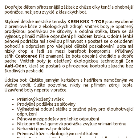
Dopřejte dětem přirozenější zážitek z chůze díky tenčí a ohebnější
podrážce, než jsou zvyklé z klasických bot.
Stylové dětské městské tenisky
KEEN KNX T-TOE
jsou vyrobené
z prémiové kůže z ekologických zdrojů. Vnitřek boty je opatřený
prodyšnou podšívkou ze síťoviny a odolná stélka, která se dá
vyjmout, přináší měkké odpružení při každém kroku. Odolná lehká
pěnová podrážka má skvělou přilnavost a postará se o celodenní
pohodlí a odpružení pro všelijaké dětské poskakování. Bota má
nízký drop a řadí se mezi barefoot kompromis. Přiléhavý
střih
Contoured Fit
znamená, že bota obepíná chodidlo a dobře
padne. Vnitřek boty je ošetřený ekologickou technologií
Eco
Anti-Odor
, která se postará o přirozenou kontrolu zápachu bez
škodlivých pesticidů.
Údržba bot: Čistěte jemným kartáčem a hadříkem namočeným ve
vlažné vodě. Sušte pozvolna, nikdy na přímém zdroji tepla.
Uzavřené boty neperte v pračce.
Prémiový kožený svršek
Prodyšná podšívka ze síťoviny
Vyjímatelná odolná stélka z pružné pěny pro dlouhotrvající
odpružení
Pěnová mezipodešev pro lehké odpružení
Nízkoprofilová gumová podrážka zvyšuje vnímání terénu
Nebarvící gumová podrážka
Prémiová kůže s ekologickým certifikátem