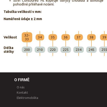
Střih Contoured Fit kopíruje obrysy chodidla a dovoluje
pohodlně přiléhavé nošení.
Tabulka velikostí v mm:
Naměřené údaje ± 2 mm
32-
Velikost
34
35
36
37
38
39
33
Délka
200
210
220
225
234
245
25
stélky
O FIRMĚ
O nás
Kontakt
Elektromobilita