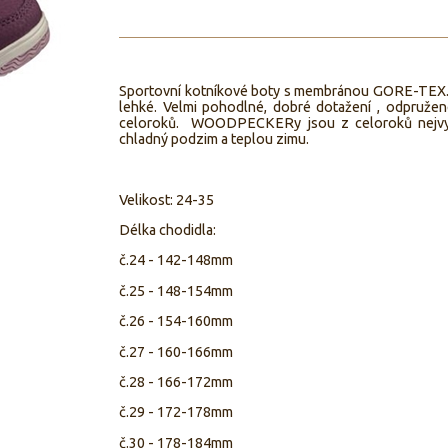
Sportovní kotníkové boty s membránou GORE-TEX. 
lehké. Velmi pohodlné, dobré dotažení , odpružené vy
celoroků. WOODPECKERy jsou z celoroků nejvyšší
chladný podzim a teplou zimu.
Velikost: 24-35
Délka chodidla:
č.24 - 142-148mm
č.25 - 148-154mm
č.26 - 154-160mm
č.27 - 160-166mm
č.28 - 166-172mm
č.29 - 172-178mm
č.30 - 178-184mm