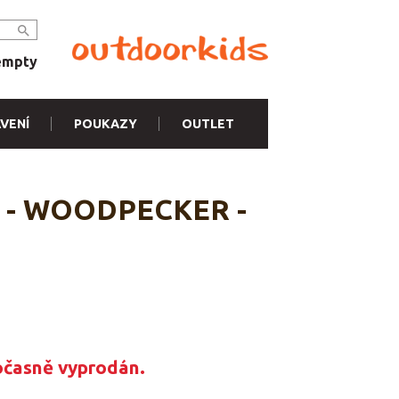
empty
VENÍ
POUKAZY
OUTLET
ng - WOODPECKER -
očasně vyprodán.