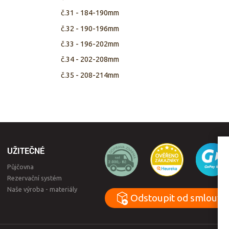
č.31 - 184-190mm
č.32 - 190-196mm
č.33 - 196-202mm
č.34 - 202-208mm
č.35 - 208-214mm
UŽITEČNÉ
Půjčovna
Rezervační systém
Naše výroba - materiály
Odstoupit od smlouvy