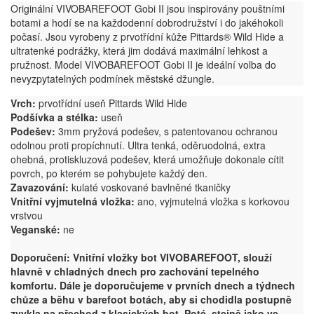
Originální VIVOBAREFOOT Gobi II jsou inspirovány pouštními
botami a hodí se na každodenní dobrodružství i do jakéhokoli
počasí. Jsou vyrobeny z prvotřídní kůže Pittards® Wild Hide a
ultratenké podrážky, která jim dodává maximální lehkost a
pružnost. Model VIVOBAREFOOT Gobi II je ideální volba do
nevyzpytatelných podmínek městské džungle.
Vrch:
prvotřídní useň Pittards Wild Hide
Podšívka a stélka:
useň
Podešev:
3mm pryžová podešev, s patentovanou ochranou
odolnou proti propíchnutí. Ultra tenká, oděruodolná, extra
ohebná, protiskluzová podešev, která umožňuje dokonale cítit
povrch, po kterém se pohybujete každý den.
Zavazování:
kulaté voskované bavlněné tkaničky
Vnitřní vyjmutelná vložka:
ano, vyjmutelná vložka s korkovou
vrstvou
Veganské:
ne
Doporučení: Vnitřní vložky bot VIVOBAREFOOT, slouží
hlavně v chladných dnech pro zachování tepelného
komfortu. Dále je doporučujeme v prvních dnech a týdnech
chůze a běhu v barefoot botách, aby si chodidla postupně
zvykla na přechod z klasických bot. Poté, stejně jako ve