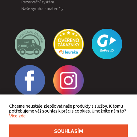
Rezervační systém
Naše výroba - materiály
Chceme neustále zlepšovat naše produkty a služby. K tomu
Odstoupit od smlouvy
potřebujeme váš souhlas k práci s cookies. Umožníte nám to?
Více zde
SOUHLASÍM
Podle zákona o evidenci tržeb je prodávající povinen vystavit kupujícímu účtenku.
Zároveň je povinen zaevidovat přijatou tržbu u správce daně online, v případě