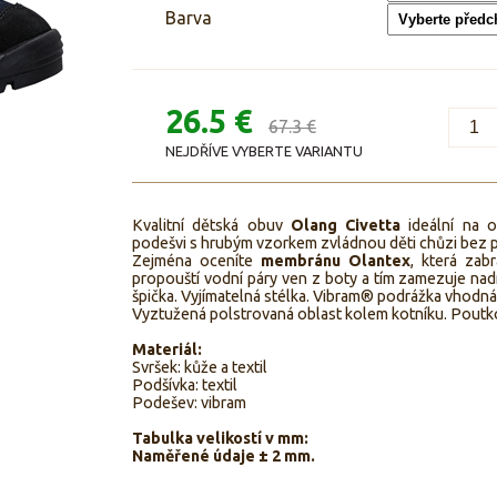
Barva
26.5 €
67.3 €
NEJDŘÍVE VYBERTE VARIANTU
Kvalitní dětská obuv
Olang
Civetta
ideální na o
podešvi s hrubým vzorkem zvládnou děti chůzi bez 
Zejména oceníte
membránu Olantex
, která zab
propouští vodní páry ven z boty a tím zamezuje na
špička. Vyjímatelná stélka. Vibram® podrážka vhodná
Vyztužená polstrovaná oblast kolem kotníku. Poutko
Materiál:
Svršek: kůže a textil
Podšívka: textil
Podešev: vibram
Tabulka velikostí v mm:
Naměřené údaje ± 2 mm.