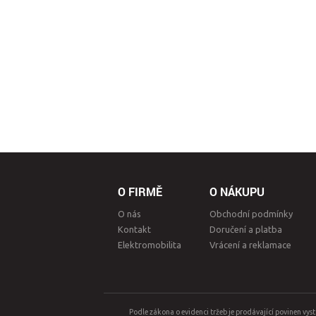
O FIRMĚ
O NÁKUPU
O nás
Obchodní podmínky
Kontakt
Doručení a platba
Elektromobilita
Vrácení a reklamace
Podle zákona o evidenci tržeb je prodávající povinen vys