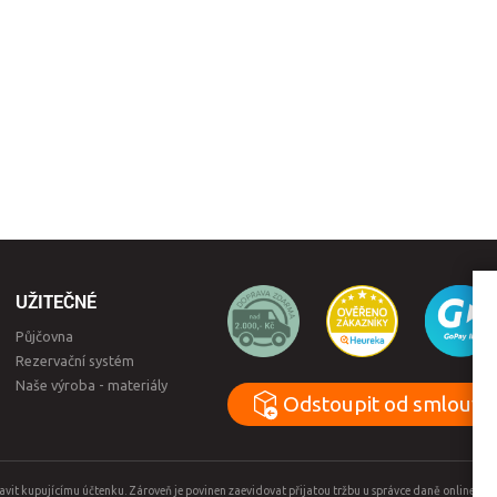
UŽITEČNÉ
Půjčovna
Rezervační systém
Naše výroba - materiály
Odstoupit od smlouvy
tavit kupujícímu účtenku. Zároveň je povinen zaevidovat přijatou tržbu u správce daně online, 