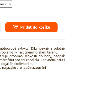
Přidat do košíku
utdoorové aktivity. Díky pevné a odolné
problémů i v náročném horském terénu.
raňuje pronikání vlhkosti do boty, naopak
dměrnému pocení chodidla. Zpevněná pata i
 do jakéhokoliv terénu.
 na jazyku pro lepší nazouvání.