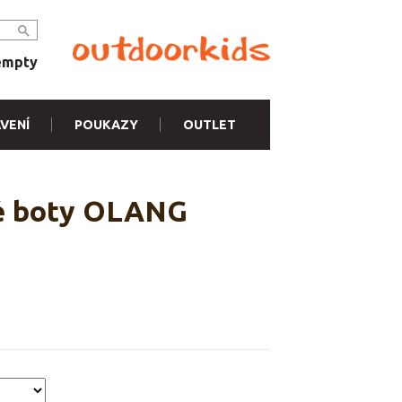
empty
VENÍ
POUKAZY
OUTLET
vé boty OLANG