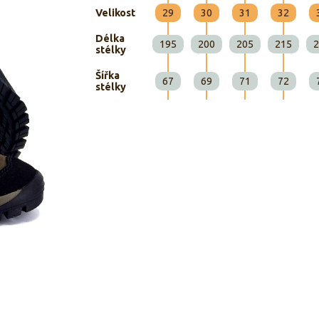
Velikost
29
30
31
32
Délka
195
200
205
215
2
stélky
Šířka
67
69
71
72
stélky