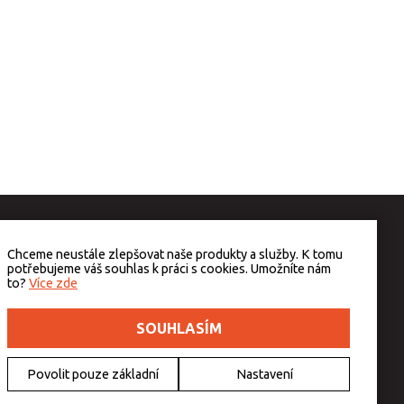
Chceme neustále zlepšovat naše produkty a služby. K tomu
potřebujeme váš souhlas k práci s cookies. Umožníte nám
to?
Více zde
SOUHLASÍM
Povolit pouze základní
Nastavení
v případě technického výpadku pak nejpozději do 48 hodin.