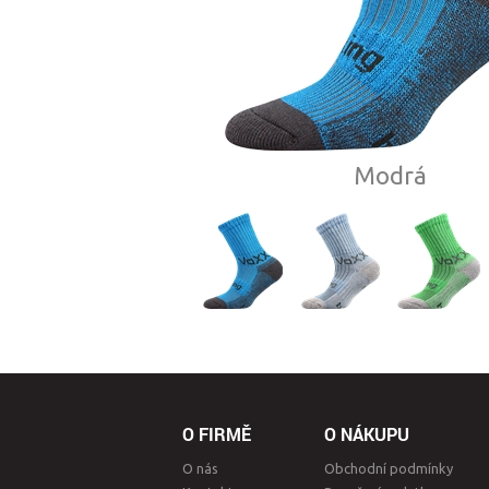
Modrá
O FIRMĚ
O NÁKUPU
O nás
Obchodní podmínky