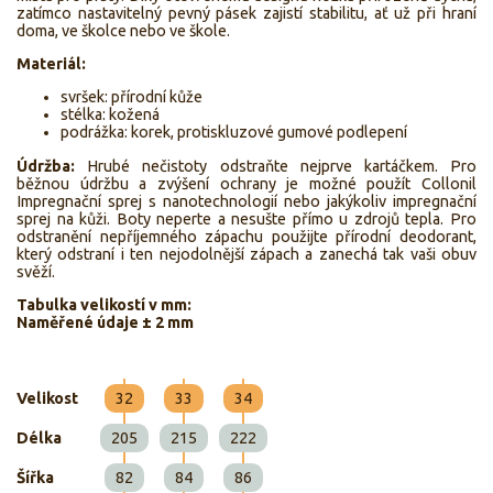
zatímco nastavitelný pevný pásek zajistí stabilitu, ať už při hraní
doma, ve školce nebo ve škole.
Materiál:
svršek: přírodní kůže
stélka: kožená
podrážka: korek, protiskluzové gumové podlepení
Údržba:
Hrubé nečistoty odstraňte nejprve kartáčkem. Pro
běžnou údržbu a zvýšení ochrany je možné použít Collonil
Impregnační sprej s nanotechnologií nebo jakýkoliv impregnační
sprej na kůži. Boty neperte a nesušte přímo u zdrojů tepla. Pro
odstranění nepříjemného zápachu použijte přírodní deodorant,
který odstraní i ten nejodolnější zápach a zanechá tak vaši obuv
svěží.
Tabulka velikostí v mm:
Naměřené údaje ± 2 mm
Velikost
32
33
34
Délka
205
215
222
Šířka
82
84
86