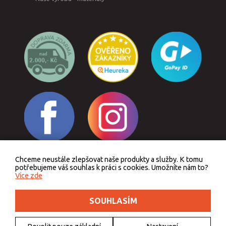
Chceme neustále zlepšovat naše produkty a služby. K tomu
Odstoupit od smlouvy
potřebujeme váš souhlas k práci s cookies. Umožníte nám to?
Více zde
SOUHLASÍM
Podle zákona o evidenci tržeb je prodávající povinen vystavit kupujícímu účtenku.
Zároveň je povinen zaevidovat přijatou tržbu u správce daně online, v případě
technického výpadku pak nejpozději do 48 hodin.