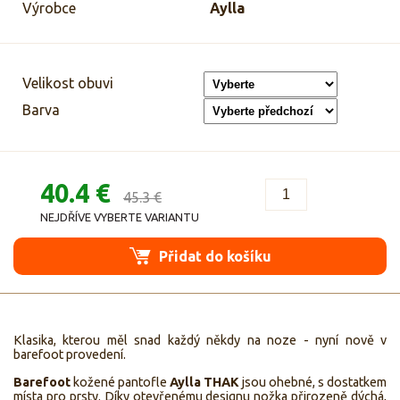
Výrobce
Aylla
Velikost obuvi
Barva
40.4 €
45.3 €
NEJDŘÍVE VYBERTE VARIANTU
Přidat do košíku
Klasika, kterou měl snad každý někdy na noze - nyní nově v
barefoot provedení.
Barefoot
kožené pantofle
Aylla THAK
jsou ohebné, s dostatkem
místa pro prsty. Díky otevřenému designu nožka přirozeně dýchá,