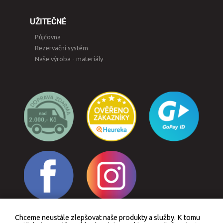
UŽITEČNÉ
Půjčovna
Rezervační systém
Naše výroba - materiály
Chceme neustále zlepšovat naše produkty a služby. K tomu
Odstoupit od smlouvy