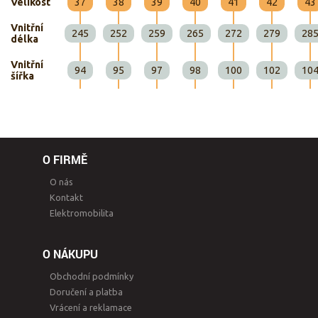
Velikost
37
38
39
40
41
42
43
Vnitřní
245
252
259
265
272
279
28
délka
Vnitřní
94
95
97
98
100
102
10
šířka
O FIRMĚ
O nás
Kontakt
Elektromobilita
O NÁKUPU
Obchodní podmínky
Doručení a platba
Vrácení a reklamace