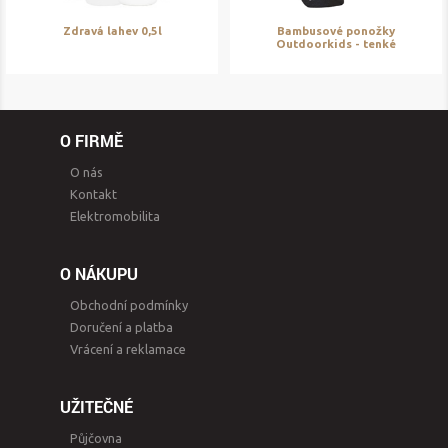
Zdravá lahev 0,5l
Bambusové ponožky
Outdoorkids - tenké
O FIRMĚ
O nás
Kontakt
Elektromobilita
O NÁKUPU
Obchodní podmínky
Doručení a platba
Vrácení a reklamace
UŽITEČNÉ
Půjčovna