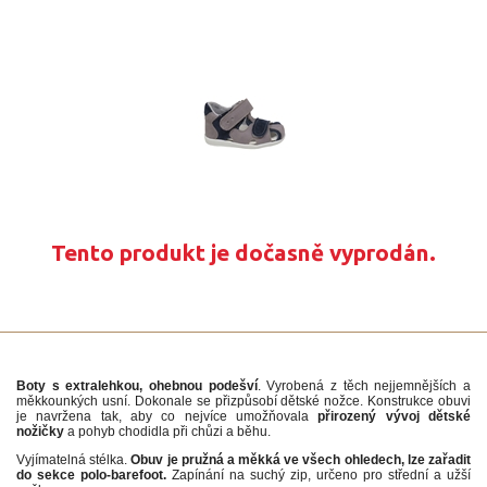
Tento produkt je dočasně vyprodán.
Boty s extralehkou, ohebnou podešví
. Vyrobená z těch nejjemnějších a
měkkounkých usní. Dokonale se přizpůsobí dětské nožce. Konstrukce obuvi
je navržena tak, aby co nejvíce umožňovala
přirozený vývoj dětské
nožičky
a pohyb chodidla při chůzi a běhu.
Vyjímatelná stélka.
Obuv je pružná a měkká ve všech ohledech, lze zařadit
do sekce polo-barefoot.
Zapínání na suchý zip, určeno pro střední a užší