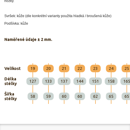
nožky.
Svršek: kůže (dle konkrétní varianty použita hladká / broušená kůže)
Podšívka: kůže
Naměřené údaje
±
2 mm.
Velikost
19
20
21
22
23
24
25
Délka
127
133
137
144
151
158
16
stélky
Šířka
58
59
60
60
62
65
65
stélky