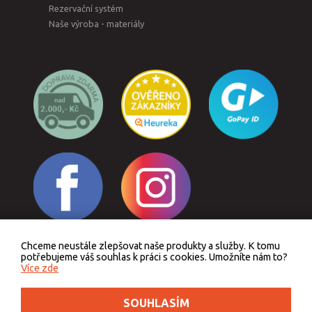
Rezervační systém
Naše výroba - materiály
Chceme neustále zlepšovat naše produkty a služby. K tomu
Odstoupit od smlouvy
potřebujeme váš souhlas k práci s cookies. Umožníte nám to?
Více zde
SOUHLASÍM
Podle zákona o evidenci tržeb je prodávající povinen vystavit kupujícímu účtenku.
Zároveň je povinen zaevidovat přijatou tržbu u správce daně online, v případě