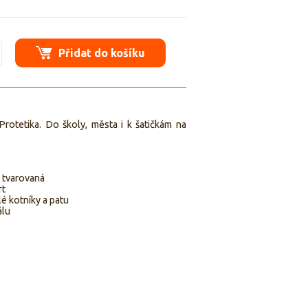
Přidat do košíku
rotetika. Do školy, města i k šatičkám na
y tvarovaná
rt
é kotníky a patu
álu