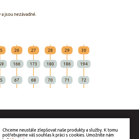
y a jsou nezávadné.
5
26
27
28
29
30
31
32
33
59
166
173
180
186
194
199
206
213
5
67
68
70
71
72
73
74
76
Chceme neustále zlepšovat naše produkty a služby. K tomu
potřebujeme váš souhlas k práci s cookies. Umožníte nám