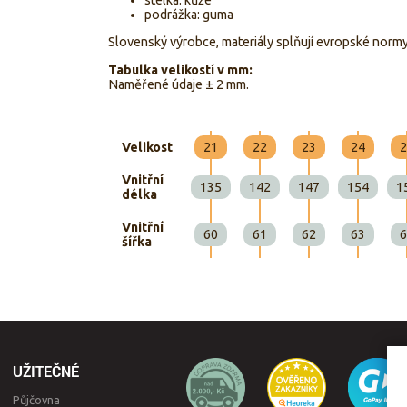
podrážka: guma
Slovenský výrobce, materiály splňují evropské norm
Tabulka velikostí v mm:
Naměřené údaje ± 2 mm.
Velikost
21
22
23
24
2
Vnitřní
135
142
147
154
1
délka
Vnitřní
60
61
62
63
6
šířka
UŽITEČNÉ
Půjčovna