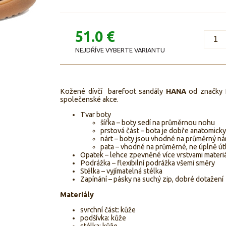
51.0 €
NEJDŘÍVE VYBERTE VARIANTU
Kožené dívčí barefoot sandály
HANA
od značky P
společenské akce.
Tvar boty
šířka – boty sedí na průměrnou nohu
prstová část – bota je dobře anatomick
nárt – boty jsou vhodné na průměrný ná
pata – vhodné na průměrné, ne úplně útl
Opatek – lehce zpevněné více vrstvami materi
Podrážka – flexibilní podrážka všemi směry
Stélka – vyjímatelná stélka
Zapínání – pásky na suchý zip, dobré dotažení
Materiály
svrchní část: kůže
podšívka: kůže
stélka: kůže