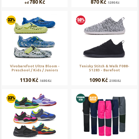
780 Kč
870 Kč
od
1290 Kč
Vivobarefoot Ultra Bloom -
Tenisky Stitch & Walk F088-
Preschool / Kids / Juniors
51283 - Barefoot
1130 Kč
1090 Kč
1690 Kč
2190 Kč