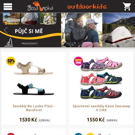
Sandály Be Lenka Flexi -
Sportovní sandály Keen Seacamp
Barefoot
II CNX
1530 Kč
1550 Kč
2290 Kč
1699 Kč