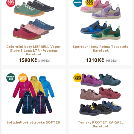
Celoroční boty MERRELL Vapor
Sportovní boty Reima Tepastelu
Glove 3 Luna LTR - Womens
Barefoot
Barefoot
1590 Kč
1310 Kč
3199 Kč
1950 Kč
Softshellová větrovka SOFTEN
Tenisky PROTETIKA GAEL
Barefoot