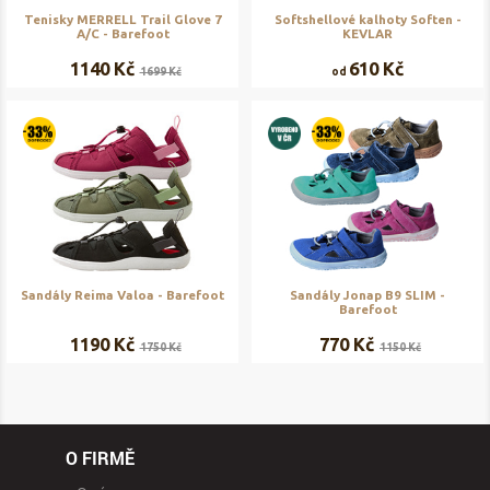
Tenisky MERRELL Trail Glove 7
Softshellové kalhoty Soften -
A/C - Barefoot
KEVLAR
1140 Kč
610 Kč
1699 Kč
od
Sandály Reima Valoa - Barefoot
Sandály Jonap B9 SLIM -
Barefoot
1190 Kč
770 Kč
1750 Kč
1150 Kč
O FIRMĚ