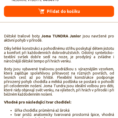
Přidat do košíku
Dětské trailové boty
Joma TUNDRA Junior
jsou navržené pro
aktivní pohyb v přírodě.
Díky lehké konstrukci a pohodlnému střihu poskytují dětem jistotu
a komfort při každodenních dobrodružstvích. Odolný synteticko-
textilní svršek dobře sedí na noze, je prodyšný a zvládne i
náročnější dětské tempo při hrách venku.
Boty jsou vybavené trailovou podrážkou s výraznějším vzorkem,
která zajišťuje spolehlivou přilnavost na různých površích, od
lesních cest až po hřiště. Flexibilní konstrukce podporuje
přirozený pohyb chodidla a měkká podšívka se postará o pohodlí
při celodenním nošení. Joma Tundra jsou ideální volbou pro děti,
které rády objevují svět venku, na výletech, při hrách v přírodě i při
běžném každodenním nošení.
Vhodné pro následující tvar chodidel:
šířka chodidla: průměrná až široká
tvar prstů: anatomicky tvarovaná prostorná špice, vhodná