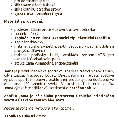
pro dominantní palec
šířka paty: středně široká
šířka kotníku: středně široký
výška nártu: normální až vyšší
Materiál a provedení:
podešev: 5,5mm protiskluzová, trailová podrážka
opatek: měkký
zapínání do velikosti 34 : suchý zip, elastická tkanička
zapínání: tkaničky
materiál svršku: syntetika, textil (Jacquard - pevná, odolná a
prodyšná síťovina)
materiál podšívky: textil, ventilační systém VTS pro
usnadnění odpařování potu
stélka: 2mm vyjímatelná, antibakteriální
Joma
je přední španělská sportovní značka s tradicí od roku 1965,
kdy ji založil Fructuoso López. Dnes patří mezi největší světové
výrobce sportovní obuvi a textilu a její produkty jsou dostupné ve
více než 120 zemích světa. V posledních letech značka
Joma výrazně rozšířila svůj sortiment o
barefoot obuv
.
Značka Joma je oficiálním partnerem Českého atletického
svazu a Českého tenisového svazu.
Název se správně vyslovuje jako „choma“.
Tabulka velikostí v mm: