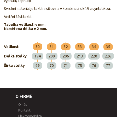
vypnutí/zapnutí).
Svrchní materiál je textilní síťovina v kombinaci s kůží a syntetikou.
Vnitřní část textil.
Tabulka velikostí v mm:
Naměřená délka ± 2 mm.
Velikost
30
31
32
33
34
35
Délka stélky
194
200
206
213
220
226
Šířka stélky
69
70
71
75
76
77
O FIRMĚ
O nás
Kontakt
Elektromobilita