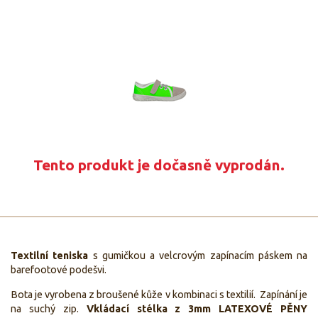
Tento produkt je dočasně vyprodán.
T
extilní teniska
s gumičkou a velcrovým zapínacím páskem na
barefootové podešvi.
Bota je vyrobena z broušené kůže v kombinaci s textilií. Zapínání je
na suchý zip.
Vkládací stélka z 3mm LATEXOVÉ PĚNY