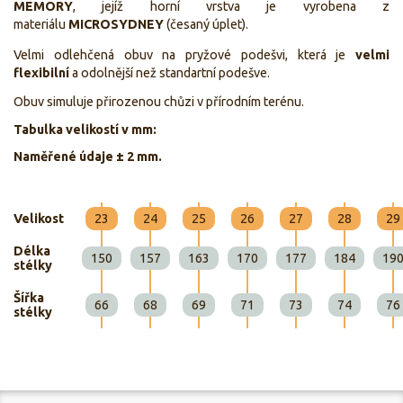
MEMORY
, jejíž horní vrstva je vyrobena z
materiálu
MICROSYDNEY
(česaný úplet).
Velmi odlehčená obuv na pryžové podešvi, která je
velmi
flexibilní
a odolnější než standartní podešve.
Obuv simuluje přirozenou chůzi v přírodním terénu.
Tabulka velikostí v mm:
Naměřené údaje ± 2 mm.
Velikost
23
24
25
26
27
28
29
Délka
150
157
163
170
177
184
19
stélky
Šířka
66
68
69
71
73
74
76
stélky