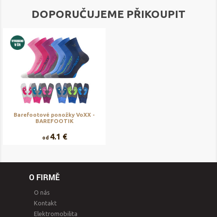
DOPORUČUJEME PŘIKOUPIT
Barefootové ponožky VoXX -
BAREFOOTIK
4.1 €
od
O FIRMĚ
O nás
Kontakt
Elektromobilita