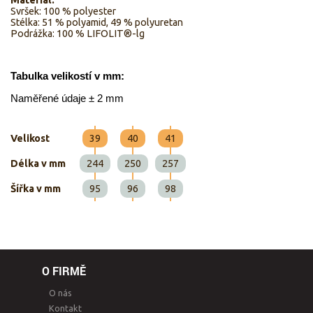
Materiál:
Svršek: 100 % polyester
Stélka: 51 % polyamid, 49 % polyuretan
Podrážka: 100 % LIFOLIT®-lg
Tabulka velikostí v mm:
Naměřené údaje ± 2 mm
Velikost
39
40
41
Délka v mm
244
250
257
Šířka v mm
95
96
98
O FIRMĚ
O nás
Kontakt