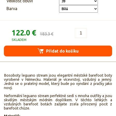
Velikost obuvi
Barva
122.0 €
183.3 €
SKLADEM
Přidat do košíku
Bosoboty leguano stream jsou elegantní městské barefoot boty
vyrobené v Německu. Materiál je vícevrstvý, vzdušný a jemný.
Jedná se o pratelný model, který bude po vyndání z pračky jako
nový.
Neformální leguano stream perfektně sedí s mnoha outfity a jsou
skvělým městským módním doplňkem. V těchto lehkých a
vzdušných barefoot botách zažijete zcela přirozený pocit z
barefoot chůze.