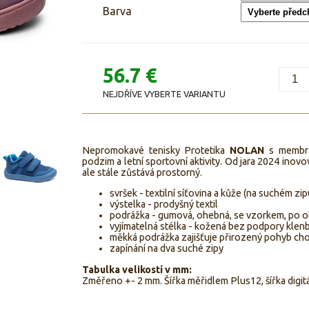
Barva
56.7 €
NEJDŘÍVE VYBERTE VARIANTU
Nepromokavé tenisky Protetika
NOLAN
s memb
podzim a letní sportovní aktivity. Od jara 2024 inovovan
ale stále zůstává prostorný.
svršek - textilní síťovina a kůže (na suchém zip
výstelka - prodyšný textil
podrážka - gumová, ohebná, se vzorkem, po ok
vyjímatelná stélka - kožená bez podpory klen
měkká podrážka zajišťuje přirozený pohyb cho
zapínání na dva suché zipy
Tabulka velikostí v mm:
Změřeno +- 2 mm. Šířka měřidlem Plus12, šířka digitá