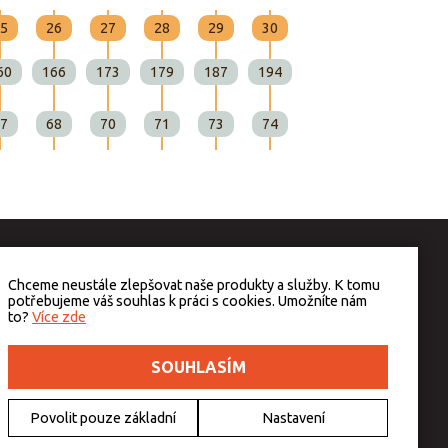
5
26
27
28
29
30
31
32
33
60
166
173
179
187
194
199
205
210
7
68
70
71
73
74
76
77
78
Chceme neustále zlepšovat naše produkty a služby. K tomu
potřebujeme váš souhlas k práci s cookies. Umožníte nám
to?
Více zde
SOUHLASÍM
Povolit pouze základní
Nastavení
v případě technického výpadku pak nejpozději do 48 hodin.