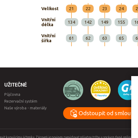
Velikost
21
22
23
24
2
Vnitřní
134
142
149
155
1
délka
Vnitřní
61
62
63
65
6
šířka
UŽITEČNÉ
Půjčovna
Rezervační systém
Naše výroba - materiály
Odstoupit od smlouvy
tavit kupujícímu účtenku. Zároveň je povinen zaevidovat přijatou tržbu u správce daně online, 