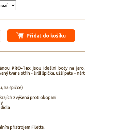
Přidat do košíku
ránou
PRO-Tex
jsou ideální boty na jaro,
ý tvar a střih - širší špička, užší pata - nárt
u, na špičce)
rajích zvýšená proti okopání
by
didla
lním přístrojem Filetta.