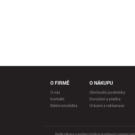
O FIRMĚ
O NÁKUPU
O nás
Obchodní podmínky
Kontakt
Doručení a platba
Elektromobilita
Vrácení a reklamace
Podle zákona o evidenci tržeb je prodávající povinen vys