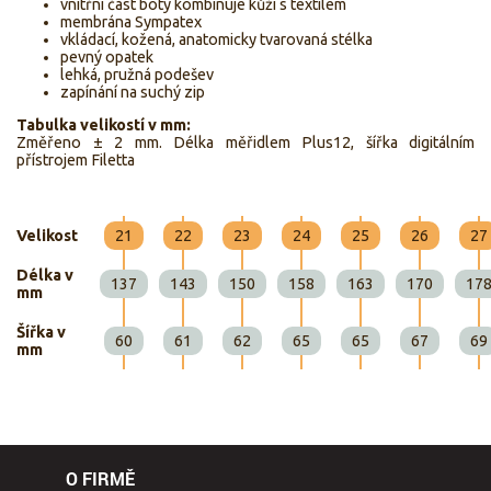
vnitřní část boty kombinuje kůži s textilem
membrána Sympatex
vkládací, kožená, anatomicky tvarovaná stélka
pevný opatek
lehká, pružná podešev
zapínání na suchý zip
Tabulka velikostí v mm:
Změřeno ± 2 mm. Délka měřidlem Plus12, šířka digitálním
přístrojem Filetta
Velikost
21
22
23
24
25
26
27
Délka v
137
143
150
158
163
170
17
mm
Šířka v
60
61
62
65
65
67
69
mm
O FIRMĚ