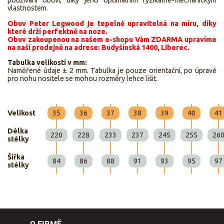
používání obuvi, díky jeho optimálním fyzikálně-mechanickým
vlastnostem.
Obuv Peter Legwood je tepelně upravitelná na míru, díky
které drží perfektně na noze.
Obuv zakoupenou na našem e-shopu Vám ZDARMA upravíme
na naší prodejně na adrese: Budyšínská 1400, Liberec.
Tabulka velikostí v mm:
Naměřené údaje ± 2 mm. Tabulka je pouze orientační, po úpravě
pro nohu nositele se mohou rozměry lehce lišit.
Velikost
35
36
37
38
39
40
41
Délka
220
228
233
237
245
255
26
stélky
Šířka
84
86
88
91
93
95
97
stélky
O FIRMĚ