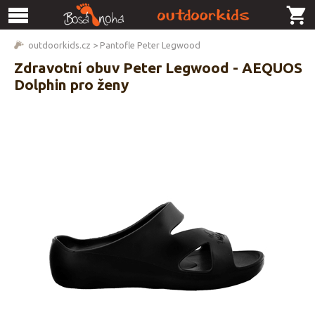
outdoorkids.cz
>
Pantofle Peter Legwood
Zdravotní obuv Peter Legwood - AEQUOS
Dolphin pro ženy