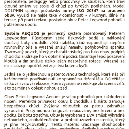
personálem, pedagogy nebo pracovníky ve službách, kteří tráví
dlouhé směny ve stoje či chůzí po tvrdých podlahách. Model
DOLPHIN splňuje požadavky
normy ISO 20347 na pracovní
obuv
. Využití ale najde také v domácnosti - v kuchyni, dílně, na
terase, při práci i relaxu poskytne obuv Peter Legwood pohodlí i
potřebnou oporu.
Systém AEQUOS
je jedinečný systém patentovaný Peterem
Legwoodem. Působením série tlakových bodů a naklonění
dodávají boty chodidlu větší stabilitu, čímž napomáhají zlepšení
rovnováhy těla a výrazně snižují námahu pohybového aparátu.
Tvarovaný povrch, který je charakteristický pro tuto obuv, podpírá
chodidlo a udržuje ho v optimální pozici. Garantuje lepší postavení
kloubů a tím snižuje riziko jejich nesprávné rotace. Výrazně se
minimalizuje opotřebení zejména kolen a kyčlí.
Jedná se o jedinečnou a patentovanou technologii, která nás při
každodenním používání nutí ke správnému držení těla. Důležitá je
celková svalová relaxace, která významně redukuje zkrácení svalů,
a to zejména v oblasti nohou a zad.
Obuv Peter Legwood Aequos je velmi pohodlná pro každodenní
nošení. Perfektní přilnavost obuvi k chodidlu i k nártu zaručuje
bezpečnou chůzi. Zvýšený oblouček za patou zabraňuje
vyzouvání. Prsty mohou fungovat relaxovaně, bez krčení a bez
pocitu, že botu ztratíme. Obuv je vyrobena z EVA směsi: výhradně
netoxického, antibakteriálního a protiskluzového materiálu, který
je plně recyklovatelný. Tento materiál umožňuje dlouhodobé