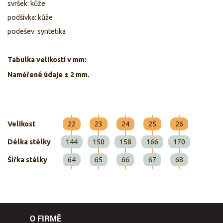
svršek: kůže
podšívka: kůže
podešev: syntetika
Tabulka velikostí v mm:
Naměřené údaje ± 2 mm.
Velikost
22
23
24
25
26
Délka stélky
144
150
158
166
170
Šířka stélky
64
65
66
67
68
O FIRMĚ