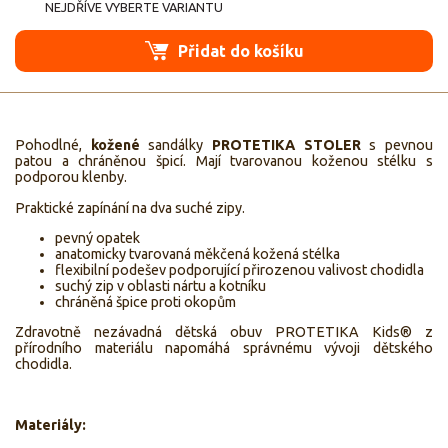
NEJDŘÍVE VYBERTE VARIANTU
Přidat do košíku
Pohodlné,
kožené
sandálky
PROTETIKA STOLER
s pevnou
patou a chráněnou špicí. Mají tvarovanou koženou stélku s
podporou klenby.
Praktické zapínání na dva suché zipy.
pevný opatek
anatomicky tvarovaná měkčená kožená stélka
flexibilní podešev podporující přirozenou valivost chodidla
suchý zip v oblasti nártu a kotníku
chráněná špice proti okopům
Zdravotně nezávadná dětská obuv PROTETIKA Kids® z
přírodního materiálu napomáhá správnému vývoji dětského
chodidla.
Materiály: